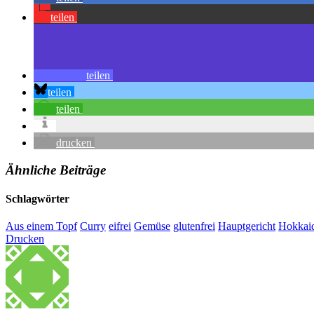
teilen
teilen
teilen
teilen
drucken
Ähnliche Beiträge
Schlagwörter
Aus einem Topf
Curry
eifrei
Gemüse
glutenfrei
Hauptgericht
Hokkai
Drucken