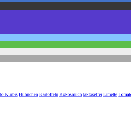
do-Kürbis
Hühnchen
Kartoffeln
Kokosmilch
laktosefrei
Limette
Tomat