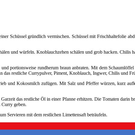
ner Schüssel gründlich vermischen. Schüssel mit Frischhaltefolie abde
schälen und würfeln. Knoblauchzehen schälen und grob hacken. Chilis 
n und portionsweise rundherum braun anbraten. Mit dem Schaumlöffel h
ann das restliche Currypulver, Piment, Knoblauch, Ingwer, Chilis und 
ieb und Kokosmilch zufügen. Mit Salz und Pfeffer würzen, kurz auf
eit das restliche Öl in einer Pfanne erhitzen. Die Tomaten darin brate
m Curry geben.
ervieren mit dem restlichen Limettensaft beträufeln.