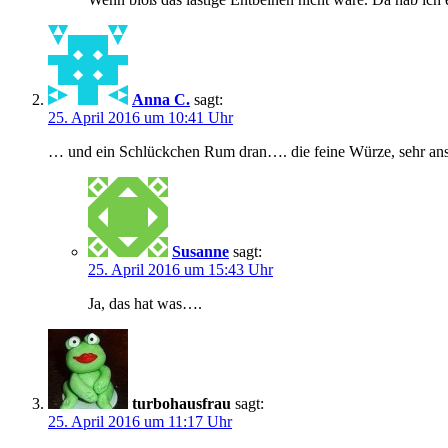
Anna C.
sagt:
25. April 2016 um 10:41 Uhr
… und ein Schlückchen Rum dran…. die feine Würze, sehr an
Susanne
sagt:
25. April 2016 um 15:43 Uhr
Ja, das hat was….
turbohausfrau
sagt:
25. April 2016 um 11:17 Uhr