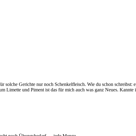
solche Gerichte nur noch Schenkelfleisch. Wie du schon schreibst: es 
 Limette und Piment ist das für mich auch was ganz Neues. Kannte ic
h echt noch Übungsbedarf…..jede Menge.