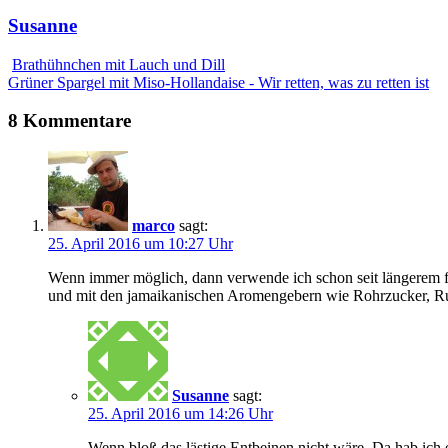
Susanne
Brathühnchen mit Lauch und Dill
Grüner Spargel mit Miso-Hollandaise - Wir retten, was zu retten ist
8 Kommentare
marco
sagt:
25. April 2016 um 10:27 Uhr
Wenn immer möglich, dann verwende ich schon seit längerem für 
und mit den jamaikanischen Aromengebern wie Rohrzucker, Rum
Susanne
sagt:
25. April 2016 um 14:26 Uhr
Wenn bloß das lästige Entbeinen nicht wäre. Da hab ic