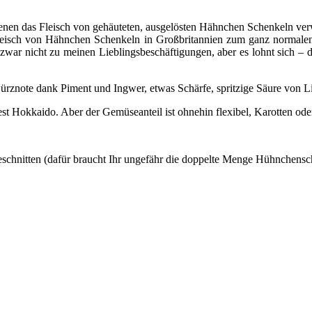
denen das Fleisch von gehäuteten, ausgelösten Hähnchen Schenkeln ve
 Fleisch von Hähnchen Schenkeln in Großbritannien zum ganz normalen 
r nicht zu meinen Lieblingsbeschäftigungen, aber es lohnt sich – das
ewürznote dank Piment und Ingwer, etwas Schärfe, spritzige Säure von
est Hokkaido. Aber der Gemüseanteil ist ohnehin flexibel, Karotten od
schnitten (dafür braucht Ihr ungefähr die doppelte Menge Hühnchensc