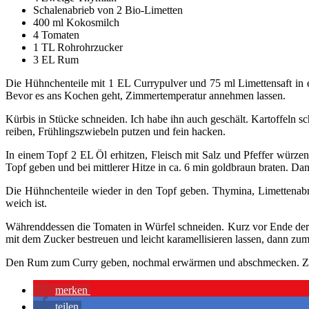
Schalenabrieb von 2 Bio-Limetten
400 ml Kokosmilch
4 Tomaten
1 TL Rohrohrzucker
3 EL Rum
Die Hühnchenteile mit 1 EL Currypulver und 75 ml Limettensaft in ei
Bevor es ans Kochen geht, Zimmertemperatur annehmen lassen.
Kürbis in Stücke schneiden. Ich habe ihn auch geschält. Kartoffeln 
reiben, Frühlingszwiebeln putzen und fein hacken.
In einem Topf 2 EL Öl erhitzen, Fleisch mit Salz und Pfeffer würze
Topf geben und bei mittlerer Hitze in ca. 6 min goldbraun braten. D
Die Hühnchenteile wieder in den Topf geben. Thymina, Limettenabr
weich ist.
Währenddessen die Tomaten in Würfel schneiden. Kurz vor Ende der Garz
mit dem Zucker bestreuen und leicht karamellisieren lassen, dann zu
Den Rum zum Curry geben, nochmal erwärmen und abschmecken. Zum S
merken
teilen