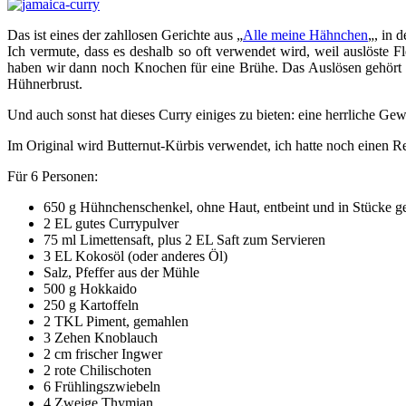
Das ist eines der zahllosen Gerichte aus „
Alle meine Hähnchen
„, in 
Ich vermute, dass es deshalb so oft verwendet wird, weil auslöste
haben wir dann noch Knochen für eine Brühe. Das Auslösen gehört zwa
Hühnerbrust.
Und auch sonst hat dieses Curry einiges zu bieten: eine herrliche G
Im Original wird Butternut-Kürbis verwendet, ich hatte noch einen R
Für 6 Personen:
650 g Hühnchenschenkel, ohne Haut, entbeint und in Stücke ge
2 EL gutes Currypulver
75 ml Limettensaft, plus 2 EL Saft zum Servieren
3 EL Kokosöl (oder anderes Öl)
Salz, Pfeffer aus der Mühle
500 g Hokkaido
250 g Kartoffeln
2 TKL Piment, gemahlen
3 Zehen Knoblauch
2 cm frischer Ingwer
2 rote Chilischoten
6 Frühlingszwiebeln
4 Zweige Thymian