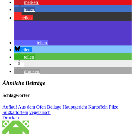
merken
teilen
teilen
teilen
teilen
teilen
drucken
Ähnliche Beiträge
Schlagwörter
Auflauf
Aus dem Ofen
Beilage
Hauptgericht
Kartoffeln
Pilze
Süßkartoffeln
vegetarisch
Drucken