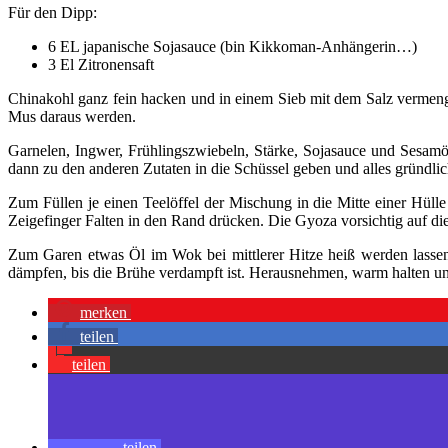
Für den Dipp:
6 EL japanische Sojasauce (bin Kikkoman-Anhängerin…)
3 El Zitronensaft
Chinakohl ganz fein hacken und in einem Sieb mit dem Salz vermenge
Mus daraus werden.
Garnelen, Ingwer, Frühlingszwiebeln, Stärke, Sojasauce und Sesamö
dann zu den anderen Zutaten in die Schüssel geben und alles gründli
Zum Füllen je einen Teelöffel der Mischung in die Mitte einer Hü
Zeigefinger Falten in den Rand drücken. Die Gyoza vorsichtig auf die
Zum Garen etwas Öl im Wok bei mittlerer Hitze heiß werden lassen
dämpfen, bis die Brühe verdampft ist. Herausnehmen, warm halten u
merken
teilen
teilen
teilen