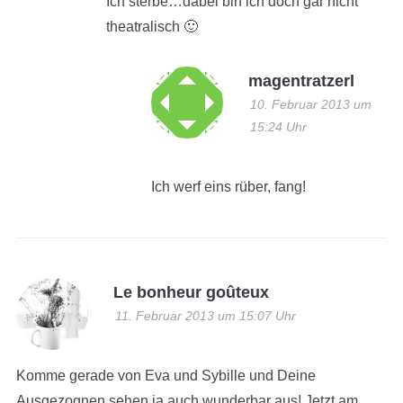
Ich sterbe…dabei bin ich doch gar nicht
theatralisch 🙂
magentratzerl
10. Februar 2013 um
15:24 Uhr
Ich werf eins rüber, fang!
Le bonheur goûteux
11. Februar 2013 um 15:07 Uhr
Komme gerade von Eva und Sybille und Deine
Ausgezognen sehen ja auch wunderbar aus! Jetzt am