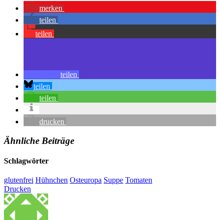
merken
teilen
teilen
teilen
teilen
teilen
drucken
Ähnliche Beiträge
Schlagwörter
glutenfrei
Hühnchen
Osteuropa
Suppe
Tomaten
Drucken