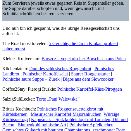
Zum Servieren jeweils etwas gegarten Reis in Suppenteller geben,
die Suppe darüber schöpfen und, wenn gewünscht, mit
Schnittlauchröllchen bestreut servieren.
Und nun bin ich gespannt, was die übrige Reisegesellschaft uns
auftischt:
The Road most traveled:
5 Gerichte, die Du in Krakau probiert
haben musst
Kleines Kuliversum:
Barszcz – vegetarischer Borschtsch aus Polen
Küchenlatein:
Dunkles schlesisches Roggenbrot
|
Polnisches
Landbrot
|
Polnischer Kartoffelsalat
|
Saurer Roggenstarter
|
Polnische saure Suppe – Żurek
|
Bigos aus dem Slowcooker
Coffee2Stay: Pierogi Ruskie:
Polnische Kartoffel-Käse-Piroggen
SalzigSüßLecker:
Torte „Pani Walewska“
Brittas Kochbuch:
Polnisches Roggensauerteigbrot mit
Kürbiskernen
|
Masurischer Kartoffel-Majorankuchen
|
Würzige
Kürbispierogi
|
Kapuśniak – Spitzkohleintopf mit Tomaten, Dill und
Bacon
|
Blumenkohl polnische Art
|
Polnischer Apfelkuchen
|
Gemischtes Gulasch mit braunen Champignons, geschmorter Rote