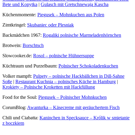
Bete und Kopytka
|
Gulasch mit Gretschnewaja Kascha
Küchenmomente:
Piegusek – Mohnkuchen aus Polen
Zimtkringel:
Skubaniec oder Plesniak
Backmädchen 1967:
Rogaliki polnische Marmeladenhörnchen
Brotwein:
Borschtsch
Slowcooker.de:
Rosol – polnische Hühnersuppe
Küchtraum und Purzelbaum:
Polnischer Schokoladenkuchen
Volker mampft:
Pulpety – polnische Hackbällchen in Dill-Sahne
Soße
|
Restaurant Kuchnia – polnisches Küche in Hamburg
|
Krokiety – Polnische Kroketten mit Hackfüllung
Food for the Soul:
Piegusek – Polnischer Mohnkuchen
CorumBlog:
Awanturka – Käsecreme mit geräuchertem Fisch
Chili und Ciabatta:
Kaninchen in Specksauce – Królik w smietanie
z boczkiem