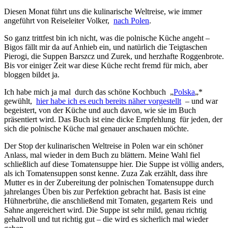
Diesen Monat führt uns die kulinarische Weltreise, wie immer
angeführt von Reiseleiter Volker,
nach Polen
.
So ganz trittfest bin ich nicht, was die polnische Küche angeht –
Bigos fällt mir da auf Anhieb ein, und natürlich die Teigtaschen
Pierogi, die Suppen Barszcz und Zurek, und herzhafte Roggenbrote.
Bis vor einiger Zeit war diese Küche recht fremd für mich, aber
bloggen bildet ja.
Ich habe mich ja mal durch das schöne Kochbuch „
Polska
„*
gewühlt,
hier habe ich es euch bereits näher vorgestellt
– und war
begeistert, von der Küche und auch davon, wie sie im Buch
präsentiert wird. Das Buch ist eine dicke Empfehlung für jeden, der
sich die polnische Küche mal genauer anschauen möchte.
Der Stop der kulinarischen Weltreise in Polen war ein schöner
Anlass, mal wieder in dem Buch zu blättern. Meine Wahl fiel
schließlich auf diese Tomatensuppe hier. Die Suppe ist völlig anders,
als ich Tomatensuppen sonst kenne. Zuza Zak erzählt, dass ihre
Mutter es in der Zubereitung der polnischen Tomatensuppe durch
jahrelanges Üben bis zur Perfektion gebracht hat. Basis ist eine
Hühnerbrühe, die anschließend mit Tomaten, gegartem Reis und
Sahne angereichert wird. Die Suppe ist sehr mild, genau richtig
gehaltvoll und tut richtig gut – die wird es sicherlich mal wieder