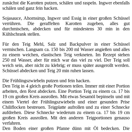
zunächst die Karotten putzen, schälen und raspeln. Ingwer ebenfalls
schälen und ganz fein hacken.
Sojasauce, Ahornsirup, Ingwer und Essig in einer großen Schüssel
verrühren. Die geraffelten Karotten zugeben, alles gut
durchmischen, abdecken und für mindestens 30 min in den
Kühlschrank stellen.
Für den Teig Mehl, Salz und Backpulver in einer Schüssel
vermischen. Langsam ca. 150 bis 200 ml Wasser angießen und alles
zu einem weichen, elastischen Teig verkneten. Im Rezept stehen
250 ml Wasser, aber für mich war das viel zu viel. Der Teig soll
weich sein, aber nicht zu klebrig; er muss später ausgerollt werden.
Schüssel abdecken und Teig 20 min ruhen lassen.
Die Frühlingszwiebeln putzen und fein hacken.
Den Teig in 4 gleich große Portionen teilen. Immer mit einer Portion
arbeiten, den Rest abdecken. Eine Portion Teig zu einem ca. 17 bis
19 cm großen Kreis ausrollen. Mit etwas Sesamöl bepinseln und mit
einem Viertel der Frühlingszwiebeln und einer gesunden Prise
Chiliflocken bestreuen. Teigplatte aufrollen und zu einer Schnecke
aufdrehen. Diese Schnecke wiederum zu einem ca. 17 bis 19 cm
großen Kreis ausrollen. Mit den anderen Teigportionen genauso
verfahren.
Den Boden einer großen Pfanne dünn mit Öl bedecken. Die