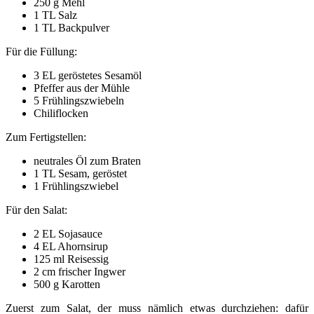
250 g Mehl
1 TL Salz
1 TL Backpulver
Für die Füllung:
3 EL geröstetes Sesamöl
Pfeffer aus der Mühle
5 Frühlingszwiebeln
Chiliflocken
Zum Fertigstellen:
neutrales Öl zum Braten
1 TL Sesam, geröstet
1 Frühlingszwiebel
Für den Salat:
2 EL Sojasauce
4 EL Ahornsirup
125 ml Reisessig
2 cm frischer Ingwer
500 g Karotten
Zuerst zum Salat, der muss nämlich etwas durchziehen: dafür