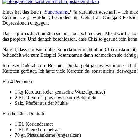
Eines hat das Buch „
Supergrains
„* ja garantiert geschafft – ich m
Gesund sie ja wirklich; besonders ihr Gehalt an Omega-3-Fettsäu
Depressionen entgegen.
Das ist prima. Jetzt müßten sie nur noch schmecken. Meist wird ja so
das propiert. Und danach beschlossen, dass Chia so gesund sein kann,
Na gut, dass ein Buch über Superkörner nicht ohne Chia auskommt, i
behandelt wie zum Beispiel Sesamsamen dann schmecken sie richtig 
In dieser Dukkah zum Beispiel. Dukka geht ja sowieso immer. Und 
Karotten geröstet. Ich hatte viele Karotten da, sonst nichts, deswege
Für 4 Personen:
1 kg Karotten (oder gemischte Wurzelgemüse)
2 EL Olivenöl, plus etwas zum Beträufeln
Salz, Pfeffer aus der Mühle
Für die Chia-Dukkah:
1 EL Koriandersaat
1 EL Kreuzkümmelsaat
70 gr. Pistazienkerne (ungesalzen)