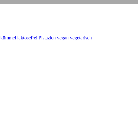
zkümmel
laktosefrei
Pistazien
vegan
vegetarisch