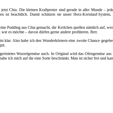
ag jetzt Chia. Die kleinen Kraftprotze sind gerade in aller Munde – j
ren ist beachtlich. Damit schützen sie unser Herz-Kreislauf-Syste
 eine Pudding aus Chia gemacht, die Kerlchen quellen nämlich auf, wenn
 wie es möchte – davon dürfen gerne andere profitieren. Brrr.
st klar. Also habe ich den Wunderkörnern eine zweite Chance gegeben
gut.
geröstetes Wurzelgemüse auch. In Original wird das Ofengemüse aus 
n habe ich mich auf die eine Sorte beschränkt. Man ist sicher frei und 