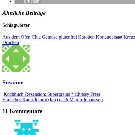
drucken
Ähnliche Beiträge
Schlagwörter
Aus dem Ofen
Chia
Gemüse
glutenfrei
Karotten
Koriandersaat
Kreu
Drucken
Susanne
Kochbuch-Rezension: Supergrains * Chrissy Freer
Einfaches Kartoffelbrot (fast) nach Martin Johansson
11 Kommentare