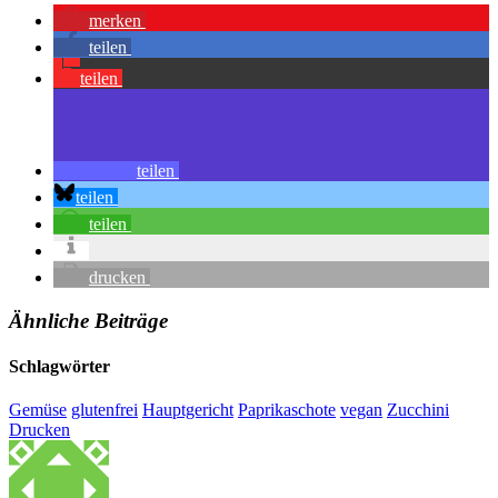
merken
teilen
teilen
teilen
teilen
teilen
drucken
Ähnliche Beiträge
Schlagwörter
Gemüse
glutenfrei
Hauptgericht
Paprikaschote
vegan
Zucchini
Drucken