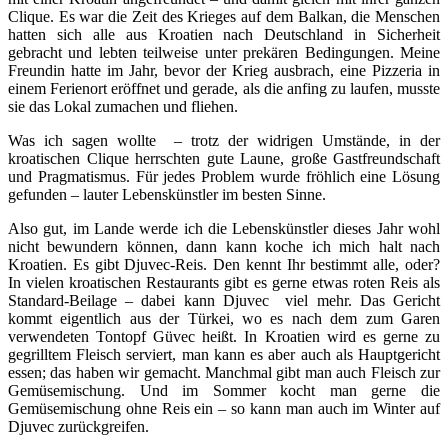
Clique. Es war die Zeit des Krieges auf dem Balkan, die Menschen
hatten sich alle aus Kroatien nach Deutschland in Sicherheit
gebracht und lebten teilweise unter prekären Bedingungen. Meine
Freundin hatte im Jahr, bevor der Krieg ausbrach, eine Pizzeria in
einem Ferienort eröffnet und gerade, als die anfing zu laufen, musste
sie das Lokal zumachen und fliehen.
Was ich sagen wollte – trotz der widrigen Umstände, in der
kroatischen Clique herrschten gute Laune, große Gastfreundschaft
und Pragmatismus. Für jedes Problem wurde fröhlich eine Lösung
gefunden – lauter Lebenskünstler im besten Sinne.
Also gut, im Lande werde ich die Lebenskünstler dieses Jahr wohl
nicht bewundern können, dann kann koche ich mich halt nach
Kroatien. Es gibt Djuvec-Reis. Den kennt Ihr bestimmt alle, oder?
In vielen kroatischen Restaurants gibt es gerne etwas roten Reis als
Standard-Beilage – dabei kann Djuvec viel mehr. Das Gericht
kommt eigentlich aus der Türkei, wo es nach dem zum Garen
verwendeten Tontopf Güvec heißt. In Kroatien wird es gerne zu
gegrilltem Fleisch serviert, man kann es aber auch als Hauptgericht
essen; das haben wir gemacht. Manchmal gibt man auch Fleisch zur
Gemüsemischung. Und im Sommer kocht man gerne die
Gemüsemischung ohne Reis ein – so kann man auch im Winter auf
Djuvec zurückgreifen.