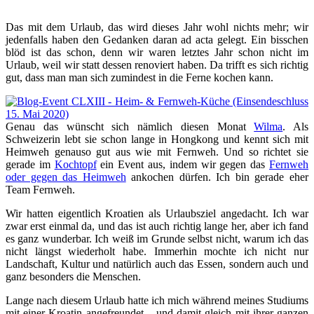
Das mit dem Urlaub, das wird dieses Jahr wohl nichts mehr; wir
jedenfalls haben den Gedanken daran ad acta gelegt. Ein bisschen
blöd ist das schon, denn wir waren letztes Jahr schon nicht im
Urlaub, weil wir statt dessen renoviert haben. Da trifft es sich richtig
gut, dass man man sich zumindest in die Ferne kochen kann.
Genau das wünscht sich nämlich diesen Monat
Wilma
. Als
Schweizerin lebt sie schon lange in Hongkong und kennt sich mit
Heimweh genauso gut aus wie mit Fernweh. Und so richtet sie
gerade im
Kochtopf
ein Event aus, indem wir gegen das
Fernweh
oder gegen das Heimweh
ankochen dürfen. Ich bin gerade eher
Team Fernweh.
Wir hatten eigentlich Kroatien als Urlaubsziel angedacht. Ich war
zwar erst einmal da, und das ist auch richtig lange her, aber ich fand
es ganz wunderbar. Ich weiß im Grunde selbst nicht, warum ich das
nicht längst wiederholt habe. Immerhin mochte ich nicht nur
Landschaft, Kultur und natürlich auch das Essen, sondern auch und
ganz besonders die Menschen.
Lange nach diesem Urlaub hatte ich mich während meines Studiums
mit einer Kroatin angefreundet – und damit gleich mit ihrer ganzen