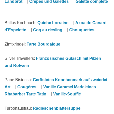
Landbrot
|
Crêpes und Galettes
|
Galette complète
Brittas Kochbuch:
Quiche Lorraine
|
Axoa de Canard
d’Espelette
|
Coq au riesling
|
Chouquettes
Zimtkringel:
Tarte Bourdaloue
Silver Travellers:
Französisches Gulasch mit Pilzen
und Rotwein
Pane Bistecca:
Geröstetes Knochenmark auf zweierlei
Art
|
Gougères
|
Vanille Caramel Madeleines
|
Rhabarber Tarte Tatin
|
Vanille-Soufflé
Turbohausfrau:
Radieschenblättersuppe