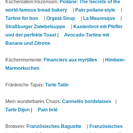
Küchenlatein:Rezension:
Poilâne: The Secrets of the
world-famous bread bakery
|
Pain poilane-style
|
Tartine for bon
|
Orgeat-Sirup
|
La Mauresque
|
Straßburger Zwiebelsuppe
|
Kastenbrot mit Pfeffer
und der perfekte Toast |
Avocado-Tartine mit
Banane und Zitrone
Küchenmomente:
Financiers aux myrtilles
|
Himbeer-
Marmorkuchen
Fränkische Tapas:
Tarte Tatin
Mein wunderbares Chaos:
Cannelés bordelaises
|
Tarte Dijon |
Pain brié
Brotwein:
Französisches Baguette
|
Französisches