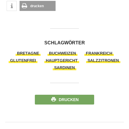
drucken
SCHLAGWÖRTER
BRETAGNE
BUCHWEIZEN
FRANKREICH
GLUTENFREI
HAUPTGERICHT
SALZZITRONEN
SARDINEN
DRUCKEN