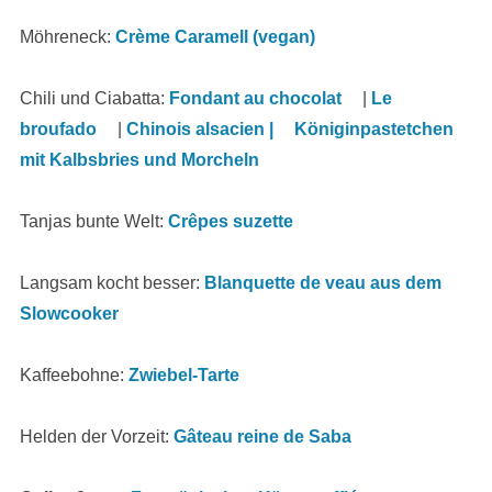
Möhreneck:
Crème Caramell (vegan)
Chili und Ciabatta:
Fondant au chocolat
|
Le
broufado
|
Chinois alsacien |
Königinpastetchen
mit Kalbsbries und Morcheln
Tanjas bunte Welt:
Crêpes suzette
Langsam kocht besser:
Blanquette de veau aus dem
Slowcooker
Kaffeebohne:
Zwiebel-Tarte
Helden der Vorzeit:
Gâteau reine de Saba