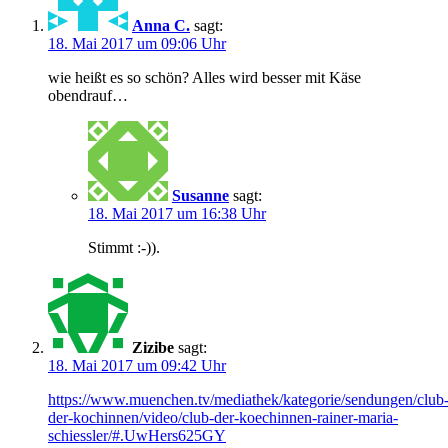
Anna C.
sagt:
18. Mai 2017 um 09:06 Uhr
wie heißt es so schön? Alles wird besser mit Käse
obendrauf…
Susanne
sagt:
18. Mai 2017 um 16:38 Uhr
Stimmt :-)).
Zizibe
sagt:
18. Mai 2017 um 09:42 Uhr
https://www.muenchen.tv/mediathek/kategorie/sendungen/club
der-kochinnen/video/club-der-koechinnen-rainer-maria-
schiessler/#.UwHers625GY