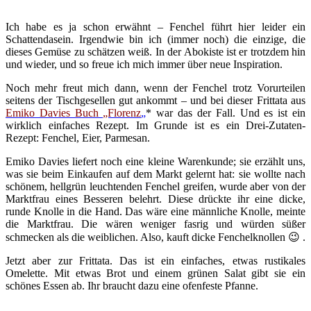
Ich habe es ja schon erwähnt – Fenchel führt hier leider ein
Schattendasein. Irgendwie bin ich (immer noch) die einzige, die
dieses Gemüse zu schätzen weiß. In der Abokiste ist er trotzdem hin
und wieder, und so freue ich mich immer über neue Inspiration.
Noch mehr freut mich dann, wenn der Fenchel trotz Vorurteilen
seitens der Tischgesellen gut ankommt – und bei dieser Frittata aus
Emiko Davies Buch „Florenz
„
* war das der Fall. Und es ist ein
wirklich einfaches Rezept. Im Grunde ist es ein Drei-Zutaten-
Rezept: Fenchel, Eier, Parmesan.
Emiko Davies liefert noch eine kleine Warenkunde; sie erzählt uns,
was sie beim Einkaufen auf dem Markt gelernt hat: sie wollte nach
schönem, hellgrün leuchtenden Fenchel greifen, wurde aber von der
Marktfrau eines Besseren belehrt. Diese drückte ihr eine dicke,
runde Knolle in die Hand. Das wäre eine männliche Knolle, meinte
die Marktfrau. Die wären weniger fasrig und würden süßer
schmecken als die weiblichen. Also, kauft dicke Fenchelknollen 😉 .
Jetzt aber zur Frittata. Das ist ein einfaches, etwas rustikales
Omelette. Mit etwas Brot und einem grünen Salat gibt sie ein
schönes Essen ab. Ihr braucht dazu eine ofenfeste Pfanne.