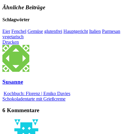
Ähnliche Beiträge
Schlagwörter
Eier
Fenchel
Gemüse
glutenfrei
Hauptgericht
Italien
Parmesan
vegetarisch
Drucken
Susanne
Kochbuch: Florenz | Emiko Davies
Schokoladentarte mit Grießcreme
6 Kommentare