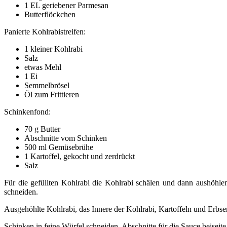
1 EL geriebener Parmesan
Butterflöckchen
Panierte Kohlrabistreifen:
1 kleiner Kohlrabi
Salz
etwas Mehl
1 Ei
Semmelbrösel
Öl zum Frittieren
Schinkenfond:
70 g Butter
Abschnitte vom Schinken
500 ml Gemüsebrühe
1 Kartoffel, gekocht und zerdrückt
Salz
Für die gefüllten Kohlrabi die Kohlrabi schälen und dann aushöhle
schneiden.
Ausgehöhlte Kohlrabi, das Innere der Kohlrabi, Kartoffeln und Erbsen
Schinken in feine Würfel schneiden, Abschnitte für die Sauce beiseite