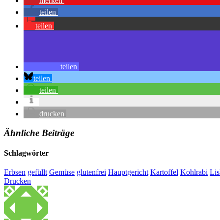
merken
teilen
teilen
teilen
teilen
teilen
drucken
Ähnliche Beiträge
Schlagwörter
Erbsen
gefüllt
Gemüse
glutenfrei
Hauptgericht
Kartoffel
Kohlrabi
Li
Drucken