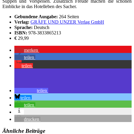
Suppen und Vorspeisen. Zusätzlich Freude machen die schönen
Einblicke in das Hotelleben des Sacher.
Gebundene Ausgabe:
264 Seiten
Verlag:
GRÄFE UND UNZER Verlag GmbH
Sprache:
Deutsch
ISBN:
978-3833865213
€
29,99
merken
teilen
teilen
teilen
teilen
teilen
drucken
Ähnliche Beiträge