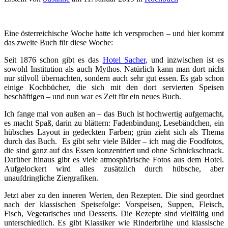
Eine österreichische Woche hatte ich versprochen – und hier kommt
das zweite Buch für diese Woche:
Seit 1876 schon gibt es das
Hotel Sacher
, und inzwischen ist es
sowohl Institution als auch Mythos. Natürlich kann man dort nicht
nur stilvoll übernachten, sondern auch sehr gut essen. Es gab schon
einige Kochbücher, die sich mit den dort servierten Speisen
beschäftigen – und nun war es Zeit für ein neues Buch.
Ich fange mal von außen an – das Buch ist hochwertig aufgemacht,
es macht Spaß, darin zu blättern: Fadenbindung, Lesebändchen, ein
hübsches Layout in gedeckten Farben; grün zieht sich als Thema
durch das Buch. Es gibt sehr viele Bilder – ich mag die Foodfotos,
die sind ganz auf das Essen konzentriert und ohne Schnickschnack.
Darüber hinaus gibt es viele atmosphärische Fotos aus dem Hotel.
Aufgelockert wird alles zusätzlich durch hübsche, aber
unaufdringliche Ziergrafiken.
Jetzt aber zu den inneren Werten, den Rezepten. Die sind geordnet
nach der klassischen Speisefolge: Vorspeisen, Suppen, Fleisch,
Fisch, Vegetarisches und Desserts. Die Rezepte sind vielfältig und
unterschiedlich. Es gibt Klassiker wie Rinderbrühe und klassische