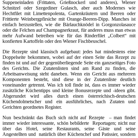
Suppeneinladen (Frittaten, Grießnockerl und anderes), Wiener
Schnitzel oder Szegediner Gulasch, aber auch Modernes wie
Hechtfilet mit Limettenpolenta, Gartenkräutern und Beeren oder
Frittierte Weinbergpfirsiche mit Orange-Beeren-Dipp. Manches ist
einfach herzustellen, wie die Bärlauchknödel in Gorgonzolasauce
oder die Felchen auf Champagnerkraut, für anderes muss man etwas
mehr Aufwand betreiben wie für das Rinderfilet „Colbert“ mit
konfierten Kartoffeln oder den Wiener Fischbeuschel.
Die Rezepte sind klassisch aufgebaut: jedes hat mindestens eine
Doppelseite bekommen, wobei auf der einen Seite das Rezept zu
finden ist und auf der gegenüberliegende Seite ein ganzseitiges Foto
des Gerichts. Die Zutatenlisten sind am Rand zu finden, die
Arbeitsanweisung steht daneben. Wenn ein Gericht aus mehreren
Komponenten besteht, sind diese in der Zutatenliste deutlich
voneinander getrennt. Was ich toll finde ist, dass es immer wieder
zusätzliche Küchentipps und kleine Bonusrezepte und -ideen gibt.
Abgerundet wird alles durch einen österreichisch-deutschen
Küchendolmetscher und ein ausführliches, nach Zutaten und
Gerichten geordnetes Register.
Nun beschränkt das Buch sich nicht auf Rezepte – man findet
immer wieder interessante, schön bebilderte Reportagen; nicht nur
über das Hotel, seine Restaurants, seine Gäste und seine
Angestellten und natürlich über Küchenchef und Patissier, sondern