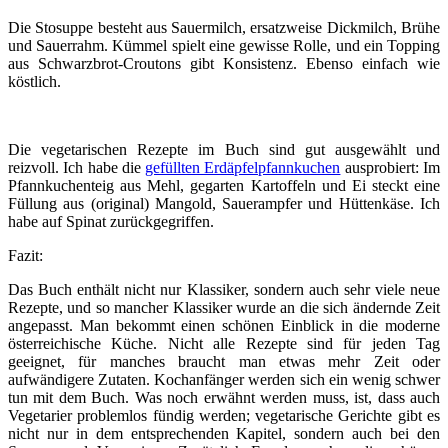
Die Stosuppe besteht aus Sauermilch, ersatzweise Dickmilch, Brühe
und Sauerrahm. Kümmel spielt eine gewisse Rolle, und ein Topping
aus Schwarzbrot-Croutons gibt Konsistenz. Ebenso einfach wie
köstlich.
Die vegetarischen Rezepte im Buch sind gut ausgewählt und
reizvoll. Ich habe die
gefüllten Erdäpfelpfannkuchen
ausprobiert: Im
Pfannkuchenteig aus Mehl, gegarten Kartoffeln und Ei steckt eine
Füllung aus (original) Mangold, Sauerampfer und Hüttenkäse. Ich
habe auf Spinat zurückgegriffen.
Fazit:
Das Buch enthält nicht nur Klassiker, sondern auch sehr viele neue
Rezepte, und so mancher Klassiker wurde an die sich ändernde Zeit
angepasst. Man bekommt einen schönen Einblick in die moderne
österreichische Küche. Nicht alle Rezepte sind für jeden Tag
geeignet, für manches braucht man etwas mehr Zeit oder
aufwändigere Zutaten. Kochanfänger werden sich ein wenig schwer
tun mit dem Buch. Was noch erwähnt werden muss, ist, dass auch
Vegetarier problemlos fündig werden; vegetarische Gerichte gibt es
nicht nur in dem entsprechenden Kapitel, sondern auch bei den