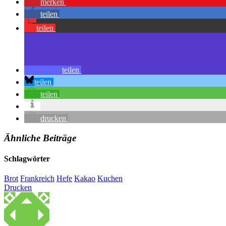
merken
teilen
teilen
teilen
teilen
teilen
drucken
Ähnliche Beiträge
Schlagwörter
Brot
Frankreich
Hefe
Kakao
Kuchen
Drucken