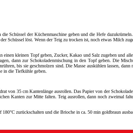
in die Schüssel der Küchenmaschine geben und die Hefe dazukrümeln.
der Schüssel löst. Wenn der Teig zu trocken ist, noch etwas Milch zuge
in einen kleinen Topf geben, Zucker, Kakao und Salz zugeben und alle
lagen, dann zur Schokoladenmischung in den Topf geben. Die Misch
nrühren, bis sie geschmolzen sind. Die Masse auskühlen lassen, dan
e in die Tiefkühle geben.
drat von 35 cm Kantenlänge ausrollen. Das Papier von der Schokoladenp
lichen Kanten zur Mitte falten. Teig ausrollen, dann noch zweimal fal
uf 180°C zurückschalten und die Brioche in ca. 50 min goldbraun ausb