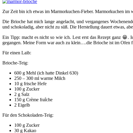
Zur Zeit bin ich etwas im Marmorkuchen-Fieber. Marmorkuchen im wei
Die Brioche hat mich lange angelacht, und vergangenes Wochenende 
und schokoladig, aber nicht zu süß. Die Herstellung dauert etwas, aber
Ein Tipp: macht es nicht so wie ich. Lest erst das Rezept ganz 😁. 
gegangen. Meine Form war auch zu klein….die Brioche ist im Ofen 
Für einen Laib:
Brioche-Teig:
600 g Mehl (ich hatte Dinkel 630)
250 – 300 ml warme Milch
10 g frische Hefe
100 g Zucker
2 g Salz
150 g Crème fraîche
2 Eigelb
Für den Schokoladen-Teig:
100 g Zucker
30 g Kakao