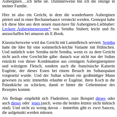
Auberginen….ich liebe sie. Dummerweise bin ich die einzige in
meiner Familie.
Hier ist also ein Gericht, in dem die wunderbaren Auberginen
püriert und in einer Bechamelsauce versteckt werden. Gemopst habe
ich diese Idee aus dem neuen must-have für Auberginen-Liebhaber:
Leckere Auberginenrezepte*
von Semiha Stubert; leicht und fix
anzuschaffen bei amazon als E-Book.
Klassischerweise wird das Gericht mit Lammfleisch serviert.
Semiha
hatte die Idee für eine sommerlich-leichte Variante mit Hühnchen.
Und natürlich wäre Semiha nicht Semiha, wenn es zu dem Gericht
nicht auch eine Geschichte gäbe: danach war nicht nur der Sultan
entzückt von dieser Kombination aus cremigem Auberginenpüree
und würzigem Fleisch, sondern auch die französische Kaiserin
Eugènie, der dieses Essen bei einem Besuch im Sultanspalast
vorgesetzt wurde. Und der Sultan scheint ein großmütiger Mann
gewesen zu sein: immerhin erlaubte er Eugènie, ihren Koch in die
Palastküche zu schicken, damit er hinter die Geheimnisse des
Rezeptes kommt.
Als Beilage empfiehlt sich Fladenbrot, zum Beispiel
dieses
oder
auch
dieses
oder
jenes
(auch, wenn die beiden letzten nicht türkisch
sind). Und nicht zu wenig davon – immerhin gibt es zwei Saucen,
die aufgetunkt werden müssen.