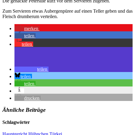
Die gehackte Petersilie kurz vor dem Servieren zugeben.
Zum Servieren etwas Aubergenpüree auf einen Teller geben und das
Fleisch drumherum verteilen.
merken
teilen
teilen
teilen
teilen
teilen
drucken
Ähnliche Beiträge
Schlagwörter
Hauptgericht
Hühnchen
Türkei