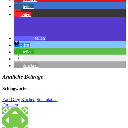
teilen
teilen
teilen
teilen
teilen
drucken
Ähnliche Beiträge
Schlagwörter
Earl Grey
Kuchen
Spekulatius
Drucken