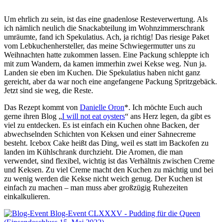
Um ehrlich zu sein, ist das eine gnadenlose Resteverwertung. Als
ich nämlich neulich die Snackabteilung im Wohnzimmerschrank
umräumte, fand ich Spekulatius. Ach, ja richtig! Das riesige Paket
vom Lebkuchenhersteller, das meine Schwiegermutter uns zu
Weihnachten hatte zukommen lassen. Eine Packung schleppte ich
mit zum Wandern, da kamen immerhin zwei Kekse weg. Nun ja.
Landen sie eben im Kuchen. Die Spekulatius haben nicht ganz
gereicht, aber da war noch eine angefangene Packung Spritzgebäck.
Jetzt sind sie weg, die Reste.
Das Rezept kommt von
Danielle Oron
*. Ich möchte Euch auch
gerne ihren Blog „
I will not eat oysters
“ ans Herz legen, da gibt es
viel zu entdecken. Es ist einfach ein Kuchen ohne Backen, der
abwechselnden Schichten von Keksen und einer Sahnecreme
besteht. Icebox Cake heißt das Ding, weil es statt im Backofen zu
landen im Kühlschrank durchzieht. Die Aromen, die man
verwendet, sind flexibel, wichtig ist das Verhältnis zwischen Creme
und Keksen. Zu viel Creme macht den Kuchen zu mächtig und bei
zu wenig werden die Kekse nicht weich genug. Der Kuchen ist
einfach zu machen – man muss aber großzügig Ruhezeiten
einkalkulieren.