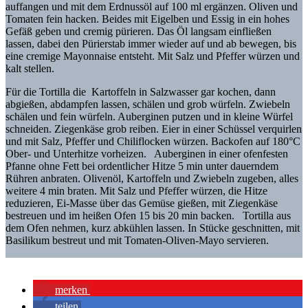
auffangen und mit dem Erdnussöl auf 100 ml ergänzen. Oliven und
Tomaten fein hacken. Beides mit Eigelben und Essig in ein hohes
Gefäß geben und cremig pürieren. Das Öl langsam einfließen
lassen, dabei den Pürierstab immer wieder auf und ab bewegen, bis
eine cremige Mayonnaise entsteht. Mit Salz und Pfeffer würzen und
kalt stellen.
Für die Tortilla die Kartoffeln in Salzwasser gar kochen, dann
abgießen, abdampfen lassen, schälen und grob würfeln. Zwiebeln
schälen und fein würfeln. Auberginen putzen und in kleine Würfel
schneiden. Ziegenkäse grob reiben. Eier in einer Schüssel verquirlen
und mit Salz, Pfeffer und Chiliflocken würzen. Backofen auf 180°C
Ober- und Unterhitze vorheizen. Auberginen in einer ofenfesten
Pfanne ohne Fett bei ordentlicher Hitze 5 min unter dauerndem
Rühren anbraten. Olivenöl, Kartoffeln und Zwiebeln zugeben, alles
weitere 4 min braten. Mit Salz und Pfeffer würzen, die Hitze
reduzieren, Ei-Masse über das Gemüse gießen, mit Ziegenkäse
bestreuen und im heißen Ofen 15 bis 20 min backen. Tortilla aus
dem Ofen nehmen, kurz abkühlen lassen. In Stücke geschnitten, mit
Basilikum bestreut und mit Tomaten-Oliven-Mayo servieren.
merken
teilen