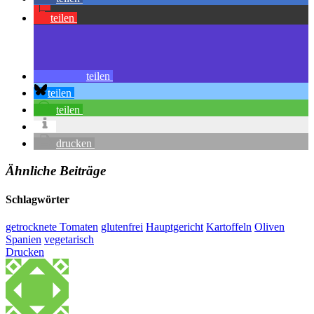
teilen
teilen
teilen
teilen
drucken
Ähnliche Beiträge
Schlagwörter
getrocknete Tomaten
glutenfrei
Hauptgericht
Kartoffeln
Oliven
Spanien
vegetarisch
Drucken