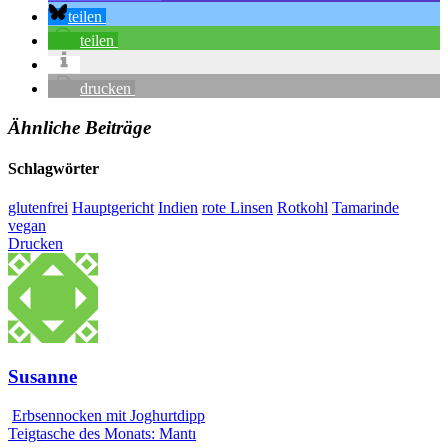
teilen
teilen
drucken
Ähnliche Beiträge
Schlagwörter
glutenfrei
Hauptgericht
Indien
rote Linsen
Rotkohl
Tamarinde
vegan
Drucken
Susanne
Erbsennocken mit Joghurtdipp
Teigtasche des Monats: Mantı