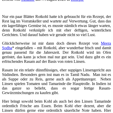
Nur ein paar Blätter Rotkohl hatte ich gebraucht für ein Rezept, der
Rest lag im Vorratskeller und wartete auf Verwertung. Gut, dass das
ein lagerfähiges Gemüse ist, es musste nämlich etwas länger warten,
denn Rotkohl verknüpfe ich mit eher deftigen, winterlichen
Gerichten. Und darauf haben wir gerade nicht so viel Lust.
Glücklicherweise ist mir dann doch dieses Rezept von
Meera
Sodha
* eingefallen – mit Rotkohl, aber wunderbar frisch und damit
genau passend für die Jahreszeit. Der Rotkohl wird im Ofen
geröstet, das kann ja schon mal nur gut sein. Und dazu gibt es ein
erfrischendes Rasam auf der Basis von roten Linsen.
Rasam ist ein relativ dünnflüssiges, eher suppiges Linsengericht aus
Südindien. Besonders gern isst man es in Tamil Nadu. Man isst es
als Suppe oder zu Reis, gerne auch als Appetitanreger. Neben
Linsen spielen Tomaten und Tamarinde die Hauptrolle. In Indien ist
das ganze so beliebt, dass es sogar fertige Rasam-
Gewürzmischungen zu kaufen gibt.
Hier bringt sowohl beim Kohl als auch bei den Linsen Tamarinde
ordentlich Frische ans Essen. Beim Kohl eher dezent, aber die
Linsen dürfen gerne eine ordentlich säuerliche Note haben. Hier