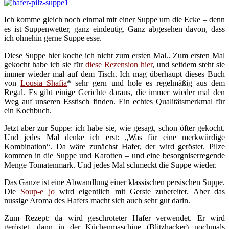
Ich komme gleich noch einmal mit einer Suppe um die Ecke – denn
es ist Suppenwetter, ganz eindeutig. Ganz abgesehen davon, dass
ich ohnehin gerne Suppe esse.
Diese Suppe hier koche ich nicht zum ersten Mal.. Zum ersten Mal
gekocht habe ich sie für
diese Rezension hier
, und seitdem steht sie
immer wieder mal auf dem Tisch. Ich mag überhaupt dieses Buch
von
Lousia Shafia
* sehr gern und hole es regelmäßig aus dem
Regal. Es gibt einige Gerichte daraus, die immer wieder mal den
Weg auf unseren Esstisch finden. Ein echtes Qualitätsmerkmal für
ein Kochbuch.
Jetzt aber zur Suppe: ich habe sie, wie gesagt, schon öfter gekocht.
Und jedes Mal denke ich erst: „Was für eine merkwürdige
Kombination“. Da wäre zunächst Hafer, der wird geröstet. Pilze
kommen in die Suppe und Karotten – und eine besorgniserregende
Menge Tomatenmark. Und jedes Mal schmeckt die Suppe wieder.
Das Ganze ist eine Abwandlung einer klassischen persischen Suppe.
Die
Soup-e jo
wird eigentlich mit Gerste zubereitet. Aber das
nussige Aroma des Hafers macht sich auch sehr gut darin.
Zum Rezept: da wird geschroteter Hafer verwendet. Er wird
geröstet, dann in der Küchenmaschine (Blitzhacker) nochmals