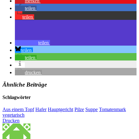
merken
teilen
teilen
teilen
teilen
teilen
drucken
Ähnliche Beiträge
Schlagwörter
Aus einem Topf
Hafer
Hauptgericht
Pilze
Suppe
Tomatenmark
vegetarisch
Drucken