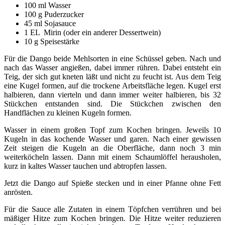
100 ml Wasser
100 g Puderzucker
45 ml Sojasauce
1 EL Mirin (oder ein anderer Dessertwein)
10 g Speisestärke
Für die Dango beide Mehlsorten in eine Schüssel geben. Nach und
nach das Wasser angießen, dabei immer rühren. Dabei entsteht ein
Teig, der sich gut kneten läßt und nicht zu feucht ist. Aus dem Teig
eine Kugel formen, auf die trockene Arbeitsfläche legen. Kugel erst
halbieren, dann vierteln und dann immer weiter halbieren, bis 32
Stückchen entstanden sind. Die Stückchen zwischen den
Handflächen zu kleinen Kugeln formen.
Wasser in einem großen Topf zum Kochen bringen. Jeweils 10
Kugeln in das kochende Wasser und garen. Nach einer gewissen
Zeit steigen die Kugeln an die Oberfläche, dann noch 3 min
weiterköcheln lassen. Dann mit einem Schaumlöffel herausholen,
kurz in kaltes Wasser tauchen und abtropfen lassen.
Jetzt die Dango auf Spieße stecken und in einer Pfanne ohne Fett
anrösten.
Für die Sauce alle Zutaten in einem Töpfchen verrühren und bei
mäßiger Hitze zum Kochen bringen. Die Hitze weiter reduzieren