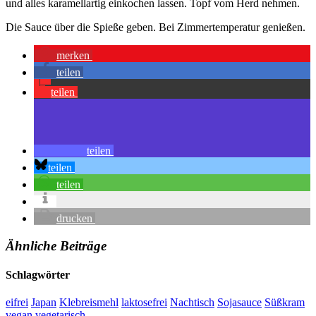
und alles karamellartig einkochen lassen. Topf vom Herd nehmen.
Die Sauce über die Spieße geben. Bei Zimmertemperatur genießen.
merken
teilen
teilen
teilen
teilen
teilen
drucken
Ähnliche Beiträge
Schlagwörter
eifrei
Japan
Klebreismehl
laktosefrei
Nachtisch
Sojasauce
Süßkram
vegan
vegetarisch