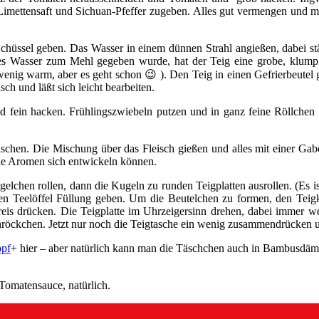
imettensaft und Sichuan-Pfeffer zugeben. Alles gut vermengen und mit 
hüssel geben. Das Wasser in einem dünnen Strahl angießen, dabei ständ
alles Wasser zum Mehl gegeben wurde, hat der Teig eine grobe, klum
 ein wenig warm, aber es geht schon 😉 ). Den Teig in einen Gefrierbeute
ch und läßt sich leicht bearbeiten.
d fein hacken. Frühlingszwiebeln putzen und in ganz feine Röllchen
ischen. Die Mischung über das Fleisch gießen und alles mit einer Gab
die Aromen sich entwickeln können.
ügelchen rollen, dann die Kugeln zu runden Teigplatten ausrollen. (Es i
einen Teelöffel Füllung geben. Um die Beutelchen zu formen, den Te
is drücken. Die Teigplatte im Uhrzeigersinn drehen, dabei immer we
tenröckchen. Jetzt nur noch die Teigtasche ein wenig zusammendrücken
opf
+ hier – aber natürlich kann man die Täschchen auch in Bambusdä
Tomatensauce, natürlich.