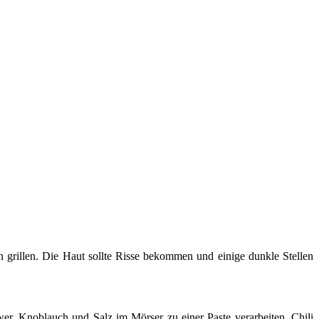
 grillen. Die Haut sollte Risse bekommen und einige dunkle Stellen
r, Knoblauch und Salz im Mörser zu einer Paste verarbeiten, Chili