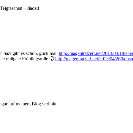
Teigtaschen – Jiaozi!
 Jiazi gibt es schon, guck mal:
http://magentratzerl.net/2013/03/18/zh
die obligate Frühlingsrolle 🙂
http://magentratzerl.net/2013/04/26/knusp
ogar auf meinem Blog verlinkt.