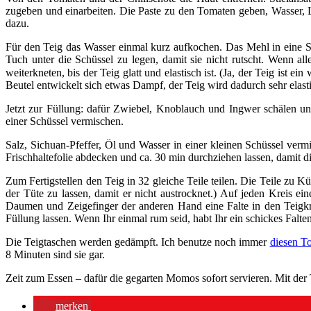
zugeben und einarbeiten. Die Paste zu den Tomaten geben, Wasser, L
dazu.
Für den Teig das Wasser einmal kurz aufkochen. Das Mehl in eine Sc
Tuch unter die Schüssel zu legen, damit sie nicht rutscht. Wenn 
weiterkneten, bis der Teig glatt und elastisch ist. (Ja, der Teig ist
Beutel entwickelt sich etwas Dampf, der Teig wird dadurch sehr elastis
Jetzt zur Füllung: dafür Zwiebel, Knoblauch und Ingwer schälen un
einer Schüssel vermischen.
Salz, Sichuan-Pfeffer, Öl und Wasser in einer kleinen Schüssel verm
Frischhaltefolie abdecken und ca. 30 min durchziehen lassen, damit 
Zum Fertigstellen den Teig in 32 gleiche Teile teilen. Die Teile zu K
der Tüte zu lassen, damit er nicht austrocknet.) Auf jeden Kreis 
Daumen und Zeigefinger der anderen Hand eine Falte in den Teigkre
Füllung lassen. Wenn Ihr einmal rum seid, habt Ihr ein schickes Fal
Die Teigtaschen werden gedämpft. Ich benutze noch immer
diesen T
8 Minuten sind sie gar.
Zeit zum Essen – dafür die gegarten Momos sofort servieren. Mit der 
merken