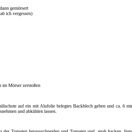
 dann gemörsert
ab ich vergessen)
nn im Mörser zerstoßen
lischote auf ein mit Alufolie belegtes Backblech geben und ca. 6 min
usnehmen und abkühlen lassen.
atz der Tomaten herausschneiden und Tomaten und grob hacken. Ingwe