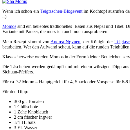
Wenn ich schon ein
Teigtaschen-Blogevent
im Kochtopf ausrufen darf
:-).
Momos
sind ein beliebtes tradtionelles Essen aus Nepal und Tibet. D
Variante mit Paneer, die muss ich auch noch ausprobieren.
Mein Rezept stammt von
Andrea Ngyuen
, der Königin der
Teigtas
bearbeiten. Wer den Aufwand scheut, kann auf die runden Teighüllen
Klassischerweise werden Momos in der Form kleiner Beutelchen serv
Die Täschchen werden gedämpft und mit einem würzigen Dipp aus g
Sichuan-Pfeffers.
Für ca. 32 Momo – Hauptgericht für 4, Snack oder Vorspeise für 6-8
Für den Dipp:
300 gr. Tomaten
1 Chilischote
1 Zehe Knoblauch
2 cm frischer Ingwer
1/4 TL Salz
3 EL Wasser