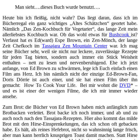
Man sieht….dieses Buch wurde benutzt….
Heute bin ich fleißig, nicht wahr? Das liegt daran, dass ich im
Bücherregal ein ganz wichtiges „Altes Schätzchen“ geortet habe.
Nämlich „Das Zen-Kochbuch für Vegetarier“, das lange Zeit mein
allerliebstes Kochbuch war. Ob das wohl etwas für
Bushcook
ist?
Verfasst hat es Ed(ward) Espe Brown, ein Zen-Mönch, der lange
Zeit Chefkoch im
Tassajara Zen Mountain Center
war. Ich mag
seine Bücher sehr, weil sie nicht nur leckere, zuverlässige Rezepte
für jeden Tag bieten, sondern auch immer ein Stück Weisheit
enthalten – nett zu lesen und nervenberuhigend. Ehe ich jetzt
anfange, von Ed Brown zu schwärmen, lege ich Euch einfach einen
Film ans Herz. Ich bin nämlich nicht der einzige Ed-Brown-Fan,
Doris Dörrie ist auch einer, und sie hat einen Film über ihn
gemacht: How To Cook Your Life. Bei mir wohnt die
DVD
* –
und es ist einer der wenigen Filme, die ich mir immer wieder
ansehe.
Zum Brot: die Bücher von Ed Brown haben mich anfänglich zum
Brotbacken verleitet. Brot backe ich noch immer, und ab und zu
auch noch nach den Tassajara-Rezepten. Hier also kommt das milde
Brot mit den Hirse-Einsprenkelungen, das ich schon oft gebacken
habe. Es hält, als reines Hefebrot, nicht so wahnsinnig lange frisch,
aber man kann herrlich knusprigen Toast damit machen. Statt Hirse