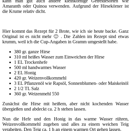
kann man gut auch andere kleinkörnige Getreidesorten wie
Amaranth oder Quinoa verwenden. Aufgrund der Hirsekörner ist
die Krume relativ dicht.
Hier kommt das Rezept für 2 Brote, wie ich sie heute backe. Ganz
Original ist es nicht mehr 🙂 . Die Zahlen im Rezept sind etwas
krumm, weil ich die Cup-Angaben in Gramm umgestellt habe.
380 gr. ganze Hirse
310 ml heißes Wasser zum Einweichen der Hirse
1 EL Trockenhefe
500 ml handwarmes Wasser
2 EL Honig
420 gr. Weizenvollkornmehl
3 EL Pflanzenöl wie Rapsöl, Sonnenblumen- oder Maiskeinöl
2 1/2 TL Salz
360 gr. Weizenmehl 550
Zunächst die Hirse mit heißem, aber nicht kochenden Wasser
übergießen und abdeckt ca. 2 h stehen lassen.
Nun die Hefe und den Honig in das warme Wasser rühren,
Weizenvollkornmehl zugeben und alles zu einem weichen Teig
verabeiten. Den Teig ca. 1 h an einem warmen Ort gehen lassen.