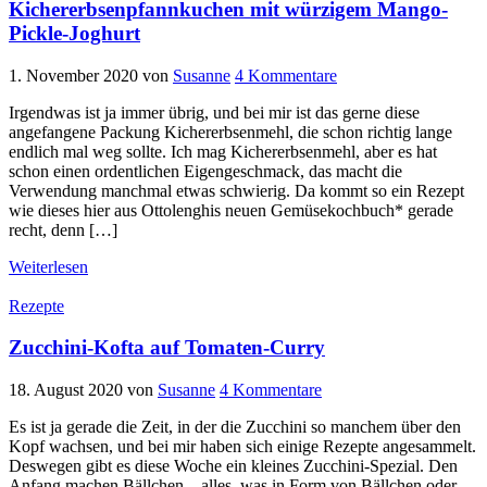
Kichererbsenpfannkuchen mit würzigem Mango-
Pickle-Joghurt
1. November 2020
von
Susanne
4 Kommentare
Irgendwas ist ja immer übrig, und bei mir ist das gerne diese
angefangene Packung Kichererbsenmehl, die schon richtig lange
endlich mal weg sollte. Ich mag Kichererbsenmehl, aber es hat
schon einen ordentlichen Eigengeschmack, das macht die
Verwendung manchmal etwas schwierig. Da kommt so ein Rezept
wie dieses hier aus Ottolenghis neuen Gemüsekochbuch* gerade
recht, denn […]
Weiterlesen
Rezepte
Zucchini-Kofta auf Tomaten-Curry
18. August 2020
von
Susanne
4 Kommentare
Es ist ja gerade die Zeit, in der die Zucchini so manchem über den
Kopf wachsen, und bei mir haben sich einige Rezepte angesammelt.
Deswegen gibt es diese Woche ein kleines Zucchini-Spezial. Den
Anfang machen Bällchen – alles, was in Form von Bällchen oder