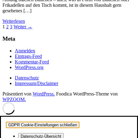
Frikadellen auf den Tisch kommt, ist in diesem Haushalt gern
gesehenes […]
Weiterlesen
Seitennummerierung
1
2
3
Weiter →
der
Meta
Beiträge
Anmelden
Eintrags-Feed
Kommentar-Feed
WordPress.org
Datenschutz
Impressum/Disclaimer
Präsentiert von
WordPress.
Foodica WordPress-Theme von
WPZOOM.
GDPR Cookie-Einstellungen schließen
Datenschutz-Übersicht