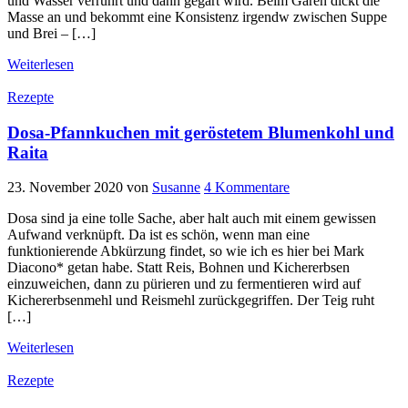
und Wasser verrührt und dann gegart wird. Beim Garen dickt die
Masse an und bekommt eine Konsistenz irgendw zwischen Suppe
und Brei – […]
Weiterlesen
Rezepte
Dosa-Pfannkuchen mit geröstetem Blumenkohl und
Raita
23. November 2020
von
Susanne
4 Kommentare
Dosa sind ja eine tolle Sache, aber halt auch mit einem gewissen
Aufwand verknüpft. Da ist es schön, wenn man eine
funktionierende Abkürzung findet, so wie ich es hier bei Mark
Diacono* getan habe. Statt Reis, Bohnen und Kichererbsen
einzuweichen, dann zu pürieren und zu fermentieren wird auf
Kichererbsenmehl und Reismehl zurückgegriffen. Der Teig ruht
[…]
Weiterlesen
Rezepte