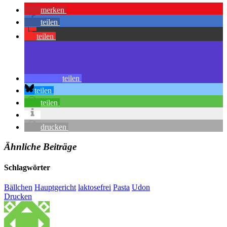
merken
teilen
teilen
teilen
teilen
teilen
drucken
Ähnliche Beiträge
Schlagwörter
Bällchen
Hauptgericht
laktosefrei
Pasta
Udon
Drucken