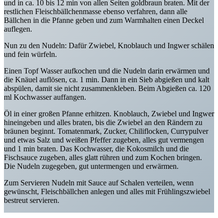
und in ca. 10 bis 12 min von allen Seiten goldbraun braten. Mit der
restlichen Fleischbällchenmasse ebenso verfahren, dann alle
Bällchen in die Pfanne geben und zum Warmhalten einen Deckel
auflegen.
Nun zu den Nudeln: Dafür Zwiebel, Knoblauch und Ingwer schälen
und fein würfeln.
Einen Topf Wasser aufkochen und die Nudeln darin erwärmen und
die Knäuel auflösen, ca. 1 min. Dann in ein Sieb abgießen und kalt
abspülen, damit sie nicht zusammenkleben. Beim Abgießen ca. 120
ml Kochwasser auffangen.
Öl in einer großen Pfanne erhitzen. Knoblauch, Zwiebel und Ingwer
hineingeben und alles braten, bis die Zwiebel an den Rändern zu
bräunen beginnt. Tomatenmark, Zucker, Chiliflocken, Currypulver
und etwas Salz und weißen Pfeffer zugeben, alles gut vermengen
und 1 min braten. Das Kochwasser, die Kokosmilch und die
Fischsauce zugeben, alles glatt rühren und zum Kochen bringen.
Die Nudeln zugegeben, gut untermengen und erwärmen.
Zum Servieren Nudeln mit Sauce auf Schalen verteilen, wenn
gewünscht, Fleischbällchen anlegen und alles mit Frühlingszwiebel
bestreut servieren.