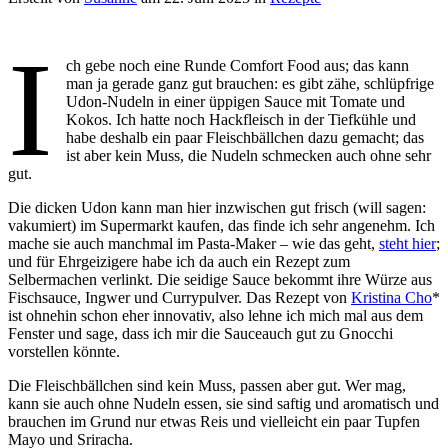
I
ch gebe noch eine Runde Comfort Food aus; das kann
man ja gerade ganz gut brauchen: es gibt zähe, schlüpfrige
Udon-Nudeln in einer üppigen Sauce mit Tomate und
Kokos. Ich hatte noch Hackfleisch in der Tiefkühle und
habe deshalb ein paar Fleischbällchen dazu gemacht; das
ist aber kein Muss, die Nudeln schmecken auch ohne sehr
gut.
Die dicken Udon kann man hier inzwischen gut frisch (will sagen:
vakumiert) im Supermarkt kaufen, das finde ich sehr angenehm. Ich
mache sie auch manchmal im Pasta-Maker – wie das geht,
steht hier
;
und für Ehrgeizigere habe ich da auch ein Rezept zum
Selbermachen verlinkt. Die seidige Sauce bekommt ihre Würze aus
Fischsauce, Ingwer und Currypulver. Das Rezept von
Kristina Cho
*
ist ohnehin schon eher innovativ, also lehne ich mich mal aus dem
Fenster und sage, dass ich mir die Sauceauch gut zu Gnocchi
vorstellen könnte.
Die Fleischbällchen sind kein Muss, passen aber gut. Wer mag,
kann sie auch ohne Nudeln essen, sie sind saftig und aromatisch und
brauchen im Grund nur etwas Reis und vielleicht ein paar Tupfen
Mayo und Sriracha.