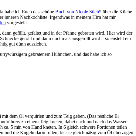
, da habe ich Euch das schöne
Buch von Nicole Stich
* über die Küche
ner inneren Nachkochliste. Irgendwas in meinem Hirn hat mir
llen
vorgestellt.
 dann gefüllt, gefaltet und in der Pfanne gebraten wird. Hier wird der
r Schnecke gerollt und dann nochmals ausgerollt wird – so ensteht ein
chtig gut dünn ausziehen.
mit currywürzigem gebratenem Hühnchen, und das habe ich so
 mit dem Öl verquirlen und zum Teig geben. (Das restliche Ei
andrührers zu einem Teig kneten, dabei nach und nach das Wasser
ca. 5 min von Hand kneten. In 6 gleich schwere Portionen teilen
n und die Kugeln darin rollen, bis sie gleichmäßig vom Öl überzogen