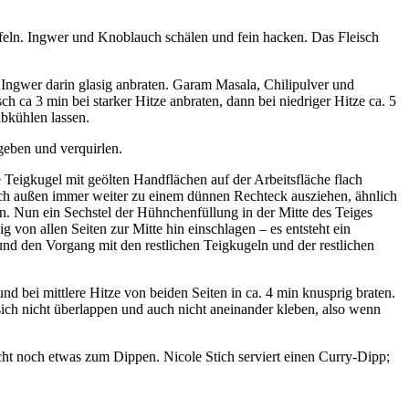
feln. Ingwer und Knoblauch schälen und fein hacken. Das Fleisch
Ingwer darin glasig anbraten. Garam Masala, Chilipulver und
 ca 3 min bei starker Hitze anbraten, dann bei niedriger Hitze ca. 5
abkühlen lassen.
geben und verquirlen.
ne Teigkugel mit geölten Handflächen auf der Arbeitsfläche flach
ch außen immer weiter zu einem dünnen Rechteck ausziehen, ähnlich
in. Nun ein Sechstel der Hühnchenfüllung in der Mitte des Teiges
g von allen Seiten zur Mitte hin einschlagen – es entsteht ein
und den Vorgang mit den restlichen Teigkugeln und der restlichen
d bei mittlere Hitze von beiden Seiten in ca. 4 min knusprig braten.
sich nicht überlappen und auch nicht aneinander kleben, also wenn
ht noch etwas zum Dippen. Nicole Stich serviert einen Curry-Dipp;