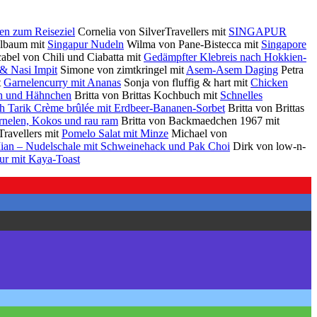
en zum Reiseziel
Cornelia von SilverTravellers mit
SINGAPUR
elbaum mit
Singapur Nudeln
Wilma von Pane-Bistecca mit
Singapore
abel von Chili und Ciabatta mit
Gedämpfter Klebreis nach Hokkien-
& Nasi Impit
Simone von zimtkringel mit
Asem-Asem Daging
Petra
t
Garnelencurry mit Ananas
Sonja von fluffig & hart mit
Chicken
ch und Hähnchen
Britta von Brittas Kochbuch mit
Schnelles
h Tarik Crème brûlée mit Erdbeer-Bananen-Sorbet
Britta von Brittas
rnelen, Kokos und rau ram
Britta von Backmaedchen 1967 mit
Travellers mit
Pomelo Salat mit Minze
Michael von
an – Nudelschale mit Schweinehack und Pak Choi
Dirk von low-n-
ur mit Kaya-Toast