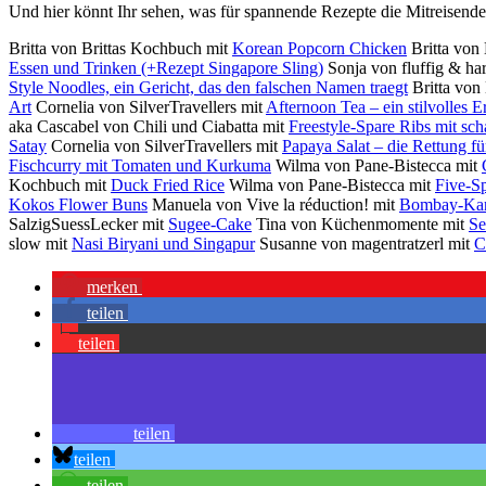
Und hier könnt Ihr sehen, was für spannende Rezepte die Mitreisende
Britta von Brittas Kochbuch mit
Korean Popcorn Chicken
Britta von
Essen und Trinken (+Rezept Singapore Sling)
Sonja von fluffig & ha
Style Noodles, ein Gericht, das den falschen Namen traegt
Britta vo
Art
Cornelia von SilverTravellers mit
Afternoon Tea – ein stilvolles E
aka Cascabel von Chili und Ciabatta mit
Freestyle-Spare Ribs mit sc
Satay
Cornelia von SilverTravellers mit
Papaya Salat – die Rettung fü
Fischcurry mit Tomaten und Kurkuma
Wilma von Pane-Bistecca mit
Kochbuch mit
Duck Fried Rice
Wilma von Pane-Bistecca mit
Five-S
Kokos Flower Buns
Manuela von Vive la réduction! mit
Bombay-Kart
SalzigSuessLecker mit
Sugee-Cake
Tina von Küchenmomente mit
Se
slow mit
Nasi Biryani und Singapur
Susanne von magentratzerl mit
C
merken
teilen
teilen
teilen
teilen
teilen