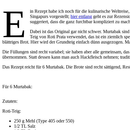
E
in Rezept habe ich noch für die kulinarische Weltreise
Singapurs vorgestellt;
hier entlang
geht es zur Rezensi
suggeriert, dass die ganz furchtbar kompliziert zu mac
Dabei ist das Original gar nicht schwer. Murtabak sind
Teig von Roti Prata verwendet, das ist ein ziemlich sp
blättriges Brot. Hier wird der Grundteig einfach dünn ausgezogen. Ma
Die Füllungen sind recht variabel; sie haben aber alle gemeinsam, da
übernommen. Statt dessen kann man auch Hackfleisch nehmen; traditio
Das Rezept reicht für 6 Murtabak. Die Brote sind recht sättigend, Rest
Für 6 Murtabak:
Zutaten:
Roti-Teig:
250 g Mehl (Type 405 oder 550)
1/2 TL Salz