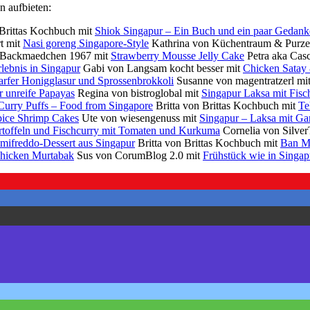
n aufbieten:
 Brittas Kochbuch mit
Shiok Singapur – Ein Buch und ein paar Gedank
rt mit
Nasi goreng Singapore-Style
Kathrina von Küchentraum & Purz
n Backmaedchen 1967 mit
Strawberry Mousse Jelly Cake
Petra aka Casc
rlebnis in Singapur
Gabi von Langsam kocht besser mit
Chicken Satay 
harfer Honigglasur und Sprossenbrokkoli
Susanne von magentratzerl mi
r unreife Papayas
Regina von bistroglobal mit
Singapur Laksa mit Fis
Curry Puffs – Food from Singapore
Britta von Brittas Kochbuch mit
Te
pice Shrimp Cakes
Ute von wiesengenuss mit
Singapur – Laksa mit Ga
offeln und Fischcurry mit Tomaten und Kurkuma
Cornelia von Silver
mifreddo-Dessert aus Singapur
Britta von Brittas Kochbuch mit
Ban Mi
hicken Murtabak
Sus von CorumBlog 2.0 mit
Frühstück wie in Singap