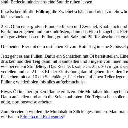
sind. Bedeckt mindestens eine Stunde ruhen lassen.
Inzwischen für die
Füllung
die Zwiebel schälen und nicht zu fein wür
klein schneiden.
2 EL Öl in einer großen Pfanne erhitzen und Zwiebel, Knoblauch und 
Kurkuma zugeben und kurz mitrösten, dann das Fleisch zugeben. Fleisch
min gar ziehen lassen. Füllung gut mit Salz und Pfeffer abschmecken 
Die beiden Eier mit dem restlichen Ei vom Roti-Teig in eine Schüssel 
Jetzt geht es ans Füllen. Dafür ein Schälchen mit Öl bereit stellen. Ei
drücken und den Teig dann mit Handballen und Fingern von innen na
wie bei einem Strudelteig. Das Rechteck sollte ca. 25 x 30 cm groß se
verteilen und ca. 2 bis 3 EL der Eimischung darauf geben. Jetzt den Tei
Päckchen mit ca. 10 cm Seitenlänge. Päckchen auf einen Teller legen 
Füllung wiederholen, bis alles aufgebraucht ist.
Etwas Öl in einer großen Pfanne erhitzen. Die Murtabak hineingeben un
Dann aufstellen und auch die Seiten anbraten. Die Teigtaschen sollen 
nötig, portionsweise arbeiten.
Zum Servieren werden die Murtabak in Stücke geschnitten. Man brauc
wir hatten
Sriracha mit Kokosnuss
*.