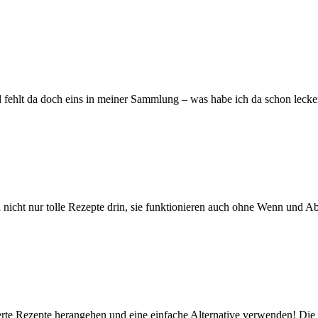
d fehlt da doch eins in meiner Sammlung – was habe ich da schon leck
d nicht nur tolle Rezepte drin, sie funktionieren auch ohne Wenn und Ab
e Rezepte herangehen und eine einfache Alternative verwenden! Die Id