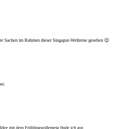
ere Sachen im Rahmen dieser Singapur-Weltreise gesehen 😉
er.
ee mit dem Frühlingsrollenteig finde ich gut.