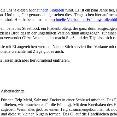
, die uns ja diesen Monat
nach Singapur
führt. Es ist ein paar Jahre her
on. Und ungefähr genauso lange stehen diese Teigtaschen hier auf mei
hen sind. Hier habe ich mal eine
schnelle Version mit Frühlingsrollenhü
 ein beliebtes Streetfood, ein Fladenbrotteig, der ganz dünn ausgezogen,
ezielles Brot, das in der ungefüllten Version dünn ausgezogen, zur eine
n verwendet Öl zu Arbeiten; das macht Spaß und der Teig lässt sich ri
s sie mit Ei angereichert werden. Nicole Stich serviert ihre Variante 
nelle Gerichte mit Ziege gibt es auch.
e lassen sich aber hervorragend einfrieren.
Arbeitsschritte:
Für den
Teig
Mehl, Salz und Zucker in einer Schüssel mischen. Das Ei
aufheben, wir brauchen es für die Füllung). Mit dem Knethaken des H
zugeben. Wenn alles grob zu einem Teig zusammengekommen ist, noch 
und diese zu kleinen Kugeln formen. Das Öl auf die Handflächen gebe