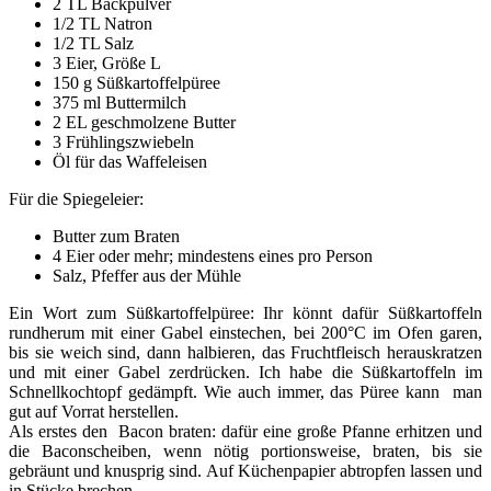
2 TL Backpulver
1/2 TL Natron
1/2 TL Salz
3 Eier, Größe L
150 g Süßkartoffelpüree
375 ml Buttermilch
2 EL geschmolzene Butter
3 Frühlingszwiebeln
Öl für das Waffeleisen
Für die Spiegeleier:
Butter zum Braten
4 Eier oder mehr; mindestens eines pro Person
Salz, Pfeffer aus der Mühle
Ein Wort zum Süßkartoffelpüree: Ihr könnt dafür Süßkartoffeln
rundherum mit einer Gabel einstechen, bei 200°C im Ofen garen,
bis sie weich sind, dann halbieren, das Fruchtfleisch herauskratzen
und mit einer Gabel zerdrücken. Ich habe die Süßkartoffeln im
Schnellkochtopf gedämpft. Wie auch immer, das Püree kann man
gut auf Vorrat herstellen.
Als erstes den Bacon braten: dafür eine große Pfanne erhitzen und
die Baconscheiben, wenn nötig portionsweise, braten, bis sie
gebräunt und knusprig sind. Auf Küchenpapier abtropfen lassen und
in Stücke brechen.