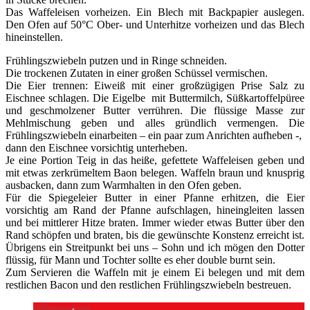
Das Waffeleisen vorheizen. Ein Blech mit Backpapier auslegen.
Den Ofen auf 50°C Ober- und Unterhitze vorheizen und das Blech
hineinstellen.
Frühlingszwiebeln putzen und in Ringe schneiden.
Die trockenen Zutaten in einer großen Schüssel vermischen.
Die Eier trennen: Eiweiß mit einer großzügigen Prise Salz zu
Eischnee schlagen. Die Eigelbe mit Buttermilch, Süßkartoffelpüree
und geschmolzener Butter verrühren. Die flüssige Masse zur
Mehlmischung geben und alles gründlich vermengen. Die
Frühlingszwiebeln einarbeiten – ein paar zum Anrichten aufheben -,
dann den Eischnee vorsichtig unterheben.
Je eine Portion Teig in das heiße, gefettete Waffeleisen geben und
mit etwas zerkrümeltem Baon belegen. Waffeln braun und knusprig
ausbacken, dann zum Warmhalten in den Ofen geben.
Für die Spiegeleier Butter in einer Pfanne erhitzen, die Eier
vorsichtig am Rand der Pfanne aufschlagen, hineingleiten lassen
und bei mittlerer Hitze braten. Immer wieder etwas Butter über den
Rand schöpfen und braten, bis die gewünschte Konstenz erreicht ist.
Übrigens ein Streitpunkt bei uns – Sohn und ich mögen den Dotter
flüssig, für Mann und Tochter sollte es eher double burnt sein.
Zum Servieren die Waffeln mit je einem Ei belegen und mit dem
restlichen Bacon und den restlichen Frühlingszwiebeln bestreuen.