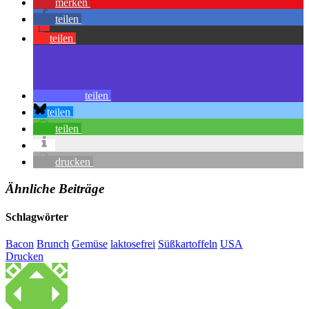
merken
teilen
teilen
teilen
teilen
teilen
drucken
Ähnliche Beiträge
Schlagwörter
Bacon
Brunch
Gemüse
laktosefrei
Süßkartoffeln
USA
Drucken