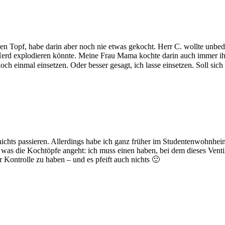
en Topf, habe darin aber noch nie etwas gekocht. Herr C. wollte unbedi
erd explodieren könnte. Meine Frau Mama kochte darin auch immer ihr
och einmal einsetzen. Oder besser gesagt, ich lasse einsetzen. Soll sich 
nichts passieren. Allerdings habe ich ganz früher im Studentenwohnheim t
h, was die Kochtöpfe angeht: ich muss einen haben, bei dem dieses Vent
r Kontrolle zu haben – und es pfeift auch nichts 🙂