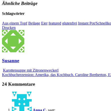
Ähnliche Beiträge
Schlagwörter
Aus einem Topf
Beilage
Eier
featured
glutenfrei
Instant Pot/Schnellk
Drucken
Susanne
Karottensuppe mit Zitronenweckerl
Kochbuchrezension: Amerika, das Kochbuch. Caroline Bretherton, 
24 Kommentare
Anna C.
sagt: