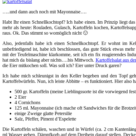
…..und dann auch noch mit Mayonnaise….
Habt Ihr einen Schnellkochtopf? Ich habe einen. Im Prinzip liegt das
mehr als heute: Rouladen, Gulasch, Kartoffeln kochen, Kartoffelsup
raus. Ok. Das stimmt so womöglich nicht 🙂
Also, jedenfalls habe ich einen Schnellkochtopf. Er wohnt im K
unbefriedigend ist, habe ich beschlossen, das gute Stück etwas meh
mit der Teufelmaschine klarkomme, seit ich ein fix reagierendes Ind
hat mich da bislang aber nichts….bis Mittwoch.
Kartoffelsalat aus d
die Eier mitkochen soll. Was soll ich? Eier unter Druck garen?
Ich habe mich schleunigst in den Keller begeben und den Topf geh
Kartoffelwürfeln. Nun, ich leiste Abbitte – es funktioniert. Hier also
500 gr. Kartoffeln (meine Lieblingssorte ist die vorwiegend fes
2 Eier
4 Cornichons
125 ml. Mayonnaise (ich mache oft Sandwiches für die Brotzei
einige Zweige glatte Petersilie
Salz, Pfeffer, Piment d’Espelette
Die Kartoffeln schälen, waschen und in Würfel (ca. 2 cm Kantenläng
ml Wasser geben, Dämpfkorb auf dem Dreibein darauf stellen, Deckel