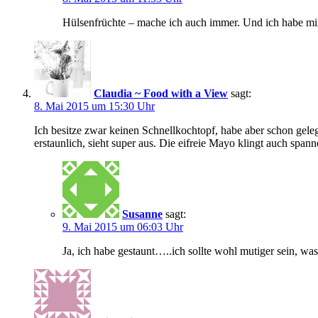
Hülsenfrüchte – mache ich auch immer. Und ich habe mir
Claudia ~ Food with a View
sagt:
8. Mai 2015 um 15:30 Uhr
Ich besitze zwar keinen Schnellkochtopf, habe aber schon geleg
erstaunlich, sieht super aus. Die eifreie Mayo klingt auch spann
Susanne
sagt:
9. Mai 2015 um 06:03 Uhr
Ja, ich habe gestaunt…..ich sollte wohl mutiger sein, wa