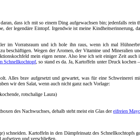
 daran, dass ich mit so einem Ding aufgewachsen bin; jedenfalls rein t
pe, der legendäre Eintopf. Irgendwie ist meine Kindheitserinnerung,
eller im Vorratsraum und ich hole ihn raus, wenn ich mal Hühnerbr
r zu beschäftigen. Wegen der Aromen, der Vitamine und Mineralien und
uktionskochfeld mein eigen nenne. Also lese ich seit einiger Zeit auc
em Schnellkochtopf
, so stand es da. Ja, Kartoffeln unter Druck kochen 
olt. Alles brav aufgesetzt und gewartet, was für eine Schweinerei m
 haben wir den Salat, wenn auch nicht ganz nach Vorlage:
tkochende, rotschalige Laura)
tboxen des Nachwuchses, dehalb steht meist ein Glas der
eifreien May
e) schneiden. Kartoffeln in den Dämpfeinsatz des Schnellkochtopfs ge
 aufsetzen und verschließen.