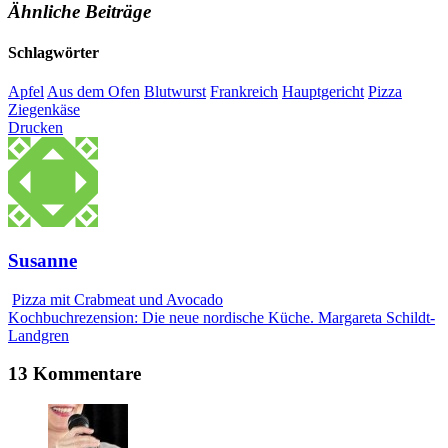
Ähnliche Beiträge
Schlagwörter
Apfel
Aus dem Ofen
Blutwurst
Frankreich
Hauptgericht
Pizza
Ziegenkäse
Drucken
Susanne
Pizza mit Crabmeat und Avocado
Kochbuchrezension: Die neue nordische Küche. Margareta Schildt-
Landgren
13 Kommentare