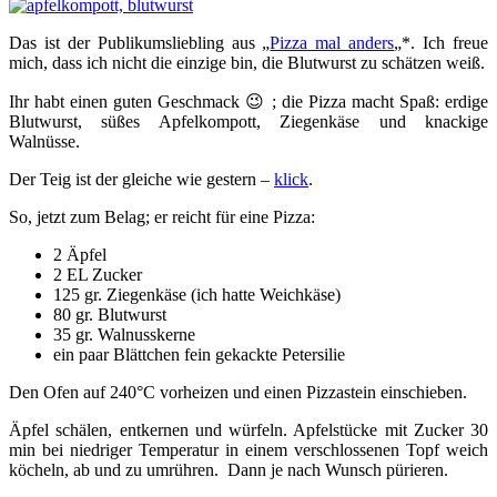
Das ist der Publikumsliebling aus „
Pizza mal anders
„*. Ich freue
mich, dass ich nicht die einzige bin, die Blutwurst zu schätzen weiß.
Ihr habt einen guten Geschmack 😉 ; die Pizza macht Spaß: erdige
Blutwurst, süßes Apfelkompott, Ziegenkäse und knackige
Walnüsse.
Der Teig ist der gleiche wie gestern –
klick
.
So, jetzt zum Belag; er reicht für eine Pizza:
2 Äpfel
2 EL Zucker
125 gr. Ziegenkäse (ich hatte Weichkäse)
80 gr. Blutwurst
35 gr. Walnusskerne
ein paar Blättchen fein gekackte Petersilie
Den Ofen auf 240°C vorheizen und einen Pizzastein einschieben.
Äpfel schälen, entkernen und würfeln. Apfelstücke mit Zucker 30
min bei niedriger Temperatur in einem verschlossenen Topf weich
köcheln, ab und zu umrühren. Dann je nach Wunsch pürieren.