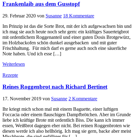
Frankenlaib aus dem Gusstopf
29. Februar 2020
von
Susanne
18 Kommentare
Im Prinzip ist das die Sorte Brot, mit der ich aufgewachsen bin und
ich mag sie auch heute noch sehr gern: ein kräftiges Sauerteigbrot
mit ordentlichem Roggenanteil und einer guten Dosis Brotgewürz,
im Holzbackofen schön dunkel ausgebacken und mit guter
Frischhaltung. Für mich darf es gerne auch noch eine säuerliche
Note haben. Und ich esse […]
Weiterlesen
Rezepte
Reines Roggenbrot nach Richard Bertinet
17. November 2019
von
Susanne
2 Kommentare
Ihr kriegt mich schon mal mit einem Baguette, einer luftigen
Foccacia oder einem flauschigen Dampfbrötchen. Aber im Grunde
liebe ich kräftige Brote mit ordentlich Biss. Die kann ich immer
essen, Weißbrot dagegen eher nicht. Bei reinen Roggenbroten wie
diesen werde ich also hellhörig. Ich mag sie gern, backe aber meist
Mischbrote, die sind gefälliger für […]