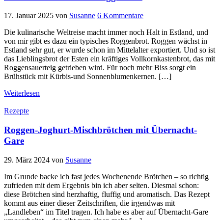
17. Januar 2025
von
Susanne
6 Kommentare
Die kulinarische Weltreise macht immer noch Halt in Estland, und
von mir gibt es dazu ein typisches Roggenbrot. Roggen wächst in
Estland sehr gut, er wurde schon im Mittelalter exportiert. Und so ist
das Lieblingsbrot der Esten ein kräftiges Vollkornkastenbrot, das mit
Roggensauerteig getrieben wird. Für noch mehr Biss sorgt ein
Brühstück mit Kürbis-und Sonnenblumenkernen. […]
Weiterlesen
Rezepte
Roggen-Joghurt-Mischbrötchen mit Übernacht-
Gare
29. März 2024
von
Susanne
Im Grunde backe ich fast jedes Wochenende Brötchen – so richtig
zufrieden mit dem Ergebnis bin ich aber selten. Diesmal schon:
diese Brötchen sind herzhaftig, fluffig und aromatisch. Das Rezept
kommt aus einer dieser Zeitschriften, die irgendwas mit
„Landleben“ im Titel tragen. Ich habe es aber auf Übernacht-Gare