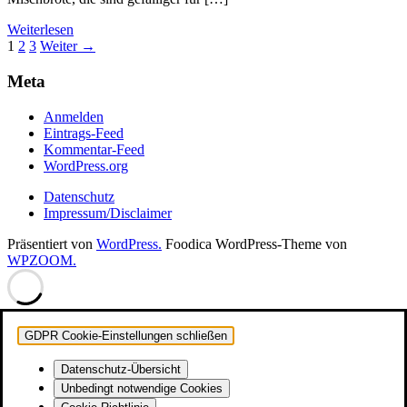
Weiterlesen
Seitennummerierung
1
2
3
Weiter →
der
Meta
Beiträge
Anmelden
Eintrags-Feed
Kommentar-Feed
WordPress.org
Datenschutz
Impressum/Disclaimer
Präsentiert von
WordPress.
Foodica WordPress-Theme von
WPZOOM.
GDPR Cookie-Einstellungen schließen
Datenschutz-Übersicht
Unbedingt notwendige Cookies