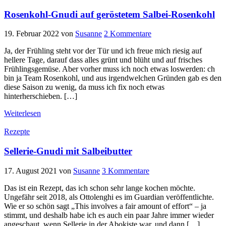
Rosenkohl-Gnudi auf geröstetem Salbei-Rosenkohl
19. Februar 2022
von
Susanne
2 Kommentare
Ja, der Frühling steht vor der Tür und ich freue mich riesig auf
hellere Tage, darauf dass alles grünt und blüht und auf frisches
Frühlingsgemüse. Aber vorher muss ich noch etwas loswerden: ch
bin ja Team Rosenkohl, und aus irgendwelchen Gründen gab es den
diese Saison zu wenig, da muss ich fix noch etwas
hinterherschieben. […]
Weiterlesen
Rezepte
Sellerie-Gnudi mit Salbeibutter
17. August 2021
von
Susanne
3 Kommentare
Das ist ein Rezept, das ich schon sehr lange kochen möchte.
Ungefähr seit 2018, als Ottolenghi es im Guardian veröffentlichte.
Wie er so schön sagt „This involves a fair amount of effort“ – ja
stimmt, und deshalb habe ich es auch ein paar Jahre immer wieder
angeschaut, wenn Sellerie in der Abokiste war, und dann […]