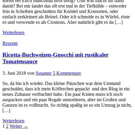
Bleibt bei Euch manchmal Brot übrig? Und was macht Ihr dann
damit? Bei mir landet das oft erst mal in der Tiefkühle – entweder
fein in Scheiben geschnitten für Knödel und Konsorten, oder
einfach zerkleinert als Brösel. Oder ich schneide es in Würfel, röste
es und verwende es als Croutons. Aber natürlich gibt es da […]
Weiterlesen
Rezepte
Ricotta-Buchweizen-Gnocchi mit rustikaler
Tomatensauce
3. Juni 2018
von
Susanne
5 Kommentare
So, da bin ich wieder. Das kleine Päuschen war dem Umstand
geschuldet, dass ich mein Köfferchen gepackt und den Blog in ein
neues Zuhause verfrachtet habe. Ein paar Kisten muss ich noch
auspacken und ein paar Regale umsortieren, aber im Großen und
Ganzen ist es vollbracht. So richtig spaßig ist so ein Umzug ja nicht,
[…]
Weiterlesen
Seitennummerierung
1
2
Weiter →