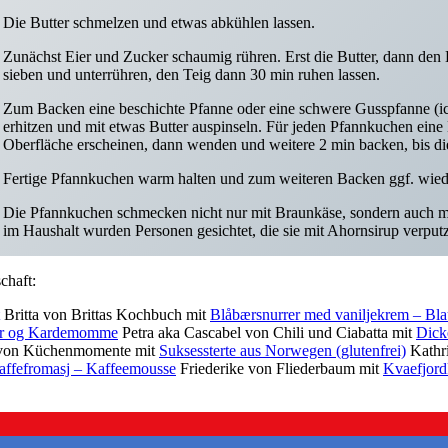
Die Butter schmelzen und etwas abkühlen lassen.
Zunächst Eier und Zucker schaumig rühren. Erst die Butter, dann den 
sieben und unterrühren, den Teig dann 30 min ruhen lassen.
Zum Backen eine beschichte Pfanne oder eine schwere Gusspfanne (
erhitzen und mit etwas Butter auspinseln. Für jeden Pfannkuchen eine
Oberfläche erscheinen, dann wenden und weitere 2 min backen, bis die
Fertige Pfannkuchen warm halten und zum weiteren Backen ggf. wiede
Die Pfannkuchen schmecken nicht nur mit Braunkäse, sondern auch mi
im Haushalt wurden Personen gesichtet, die sie mit Ahornsirup verputz
chaft:
Britta von Brittas Kochbuch mit
Blåbærsnurrer med vaniljekrem – Bl
fir og Kardemomme
Petra aka Cascabel von Chili und Ciabatta mit
Dick
von Küchenmomente mit
Suksessterte aus Norwegen (glutenfrei)
Kathr
affefromasj – Kaffeemousse
Friederike von Fliederbaum mit
Kvaefjord