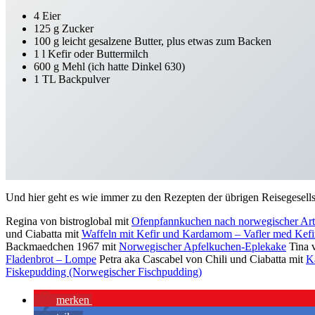
4 Eier
125 g Zucker
100 g leicht gesalzene Butter, plus etwas zum Backen
1 l Kefir oder Buttermilch
600 g Mehl (ich hatte Dinkel 630)
1 TL Backpulver
Und hier geht es wie immer zu den Rezepten der übrigen Reisegesells
Regina von bistroglobal mit
Ofenpfannkuchen nach norwegischer Art
und Ciabatta mit
Waffeln mit Kefir und Kardamom – Vafler med Ke
Backmaedchen 1967 mit
Norwegischer Apfelkuchen-Eplekake
Tina 
Fladenbrot – Lompe
Petra aka Cascabel von Chili und Ciabatta mit
K
Fiskepudding (Norwegischer Fischpudding)
merken