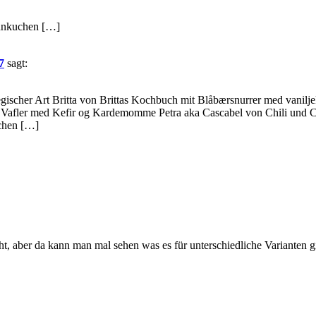
annkuchen […]
7
sagt:
ischer Art Britta von Brittas Kochbuch mit Blåbærsnurrer med vanil
 Vafler med Kefir og Kardemomme Petra aka Cascabel von Chili und Ci
chen […]
ht, aber da kann man mal sehen was es für unterschiedliche Varianten 