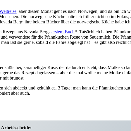
Weltreise
, aber diesen Monat geht es nach Norwegen, und da bin ich wi
Menschen. Die norwegische Küche hatte ich früher nicht so im Fokus; a
on Nevada Berg; ihre beiden Bücher über die norwegische Küche habe ic
em Rezept aus Nevada Bergs
erstem Buch
*. Tatsächlich haben Pfannkuc
n und verwendete für die Pfannkuchen Reste von Sauermilch. Die Pf
n isst sie gerne, sobald die Fähre abgelegt hat – es gibt also reichl
 süßlicher, karamelliger Käse, der dadurch entsteht, dass Molke so lange
gerne das Rezept dagelassen – aber diesmal wollte meine Molke einfach
 mit brunost.
lten sich abdeckt und gekühlt ca. 3 Tage; man kann die Pfannkuchen gu
oniert aber auch.
Arbeitsschritte: