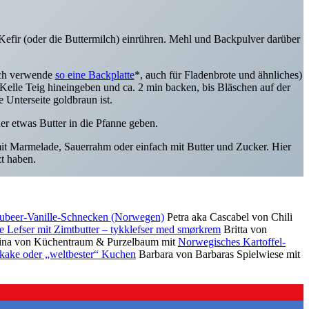
Kefir (oder die Buttermilch) einrühren. Mehl und Backpulver darüber
ich verwende
so eine Backplatte
*, auch für Fladenbrote und ähnliches)
 Kelle Teig hineingeben und ca. 2 min backen, bis Bläschen auf der
 Unterseite goldbraun ist.
r etwas Butter in die Pfanne geben.
t Marmelade, Sauerrahm oder einfach mit Butter und Zucker. Hier
t haben.
aubeer-Vanille-Schnecken (Norwegen)
Petra aka Cascabel von Chili
e Lefser mit Zimtbutter – tykklefser med smørkrem
Britta von
ina von Küchentraum & Purzelbaum mit
Norwegisches Kartoffel-
kake oder „weltbester“ Kuchen
Barbara von Barbaras Spielwiese mit