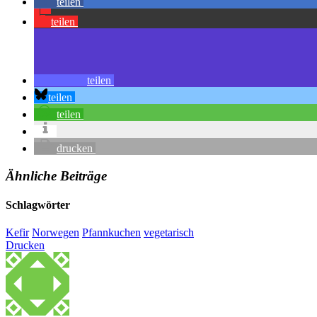
teilen
teilen
teilen
teilen
teilen
drucken
Ähnliche Beiträge
Schlagwörter
Kefir
Norwegen
Pfannkuchen
vegetarisch
Drucken