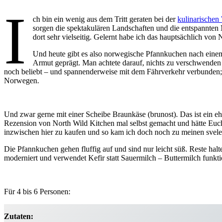
I
ch bin ein wenig aus dem Tritt geraten bei der
kulinarischen 
sorgen die spektakulären Landschaften und die entspannten 
dort sehr vielseitig. Gelernt habe ich das hauptsächlich v
Und heute gibt es also norwegische Pfannkuchen nach ein
Armut geprägt. Man achtete darauf, nichts zu verschwende
noch beliebt – und spannenderweise mit dem Fährverkehr verbunden; ma
Norwegen.
Und zwar gerne mit einer Scheibe Braunkäse (brunost). Das ist ein eher
Rezension von North Wild Kitchen mal selbst gemacht und hätte Euch 
inzwischen hier zu kaufen und so kam ich doch noch zu meinen sveler
Die Pfannkuchen gehen fluffig auf und sind nur leicht süß. Reste ha
moderniert und verwendet Kefir statt Sauermilch – Buttermilch funkti
Für 4 bis 6 Personen:
Zutaten: