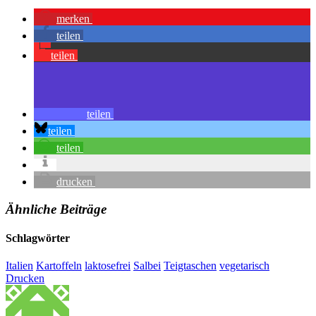
merken
teilen
teilen
teilen
teilen
teilen
drucken
Ähnliche Beiträge
Schlagwörter
Italien
Kartoffeln
laktosefrei
Salbei
Teigtaschen
vegetarisch
Drucken