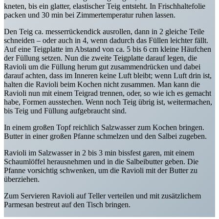
kneten, bis ein glatter, elastischer Teig entsteht. In Frischhaltefolie
packen und 30 min bei Zimmertemperatur ruhen lassen.
Den Teig ca. messerrückendick ausrollen, dann in 2 gleiche Teile
schneiden – oder auch in 4, wenn dadurch das Füllen leichter fällt.
Auf eine Teigplatte im Abstand von ca. 5 bis 6 cm kleine Häufchen
der Füllung setzen. Nun die zweite Teigplatte darauf legen, die
Ravioli um die Füllung herum gut zusammendrücken und dabei
darauf achten, dass im Inneren keine Luft bleibt; wenn Luft drin ist,
halten die Ravioli beim Kochen nicht zusammen. Man kann die
Ravioli nun mit einem Teigrad trennen, oder, so wie ich es gemacht
habe, Formen ausstechen. Wenn noch Teig übrig ist, weitermachen,
bis Teig und Füllung aufgebraucht sind.
In einem großen Topf reichlich Salzwasser zum Kochen bringen.
Butter in einer großen Pfanne schmelzen und den Salbei zugeben.
Ravioli im Salzwasser in 2 bis 3 min bissfest garen, mit einem
Schaumlöffel herausnehmen und in die Salbeibutter geben. Die
Pfanne vorsichtig schwenken, um die Ravioli mit der Butter zu
überziehen.
Zum Servieren Ravioli auf Teller verteilen und mit zusätzlichem
Parmesan bestreut auf den Tisch bringen.