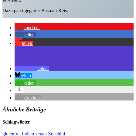
servieren.
Dazu passt gegarter Basmati-Reis.
merken
teilen
teilen
teilen
teilen
teilen
drucken
Ähnliche Beiträge
Schlagwörter
glutenfrei
Indien
vegan
Zucchini