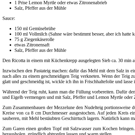
1 Prise Lemon Myrtle oder etwas Zitronenabrieb
Salz, Pfeffer aus der Mühle
Sauce:
150 ml Gemüsebrühe
100 ml Vollmilch (Sahne wäre bestimmt besser, aber ich hatte 
75 g Ziegenkäserolle
etwas Zitronensaft
Salz, Pfeffer aus der Mühle
Den Ricotta in einem mit Küchenkrepp ausgelegten Sieb ca. 30 min ab
Inzwischen den Pastateig machen: dafür das Mehl mit dem Salz in e
nach alles zu einem geschmeidigen Teig verkneten. Wenn der Teig zu 
glatt und geschmeidig ist, wickle ich ihn in Frischhaltefolie und las
Während der Teig ruht, kann man die Füllung vorbereiten. Dafür den
und Eigelb vermengen und mit Salz, Pfeffer und Lemon Myrtle oder 
Zum Zusammenbauen der Mezzelune den Nudelteig portionsweise dünn
Kreise von ca 8 cm Durchmesser ausgestochen. Auf jeden Kreis ei
sauberen, mit Mehl bestäubten Geschirrtuch lagern. Natürlich kann 
Zum Garen einen großen Topf mit Salzwasser zum Kochen bringen. Di
herausholen, gründlich abtropfen lassen und warm stellen.