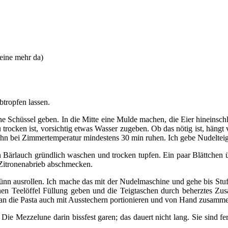
keine mehr da)
tropfen lassen.
ine Schüssel geben. In die Mitte eine Mulde machen, die Eier hineins
trocken ist, vorsichtig etwas Wasser zugeben. Ob das nötig ist, hängt
se ihn bei Zimmertemperatur mindestens 30 min ruhen. Ich gebe Nudelteig
 Bärlauch gründlich waschen und trocken tupfen. Ein paar Blättchen ü
Zitronenabrieb abschmecken.
 ausrollen. Ich mache das mit der Nudelmaschine und gehe bis Stuf
nen Teelöffel Füllung geben und die Teigtaschen durch beherztes Zu
man die Pasta auch mit Ausstechern portionieren und von Hand zusamme
e Mezzelune darin bissfest garen; das dauert nicht lang. Sie sind fe