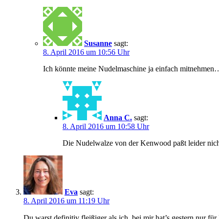
Susanne
sagt:
8. April 2016 um 10:56 Uhr
Ich könnte meine Nudelmaschine ja einfach mitnehmen
Anna C.
sagt:
8. April 2016 um 10:58 Uhr
Die Nudelwalze von der Kenwood paßt leider nicht
Eva
sagt:
8. April 2016 um 11:19 Uhr
Du warst definitiv fleißiger als ich, bei mir hat’s gestern nur 