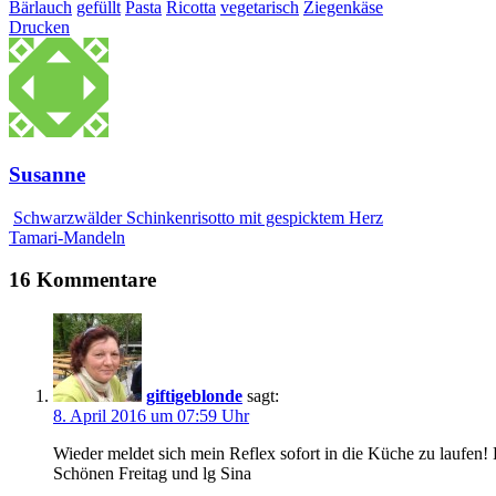
Bärlauch
gefüllt
Pasta
Ricotta
vegetarisch
Ziegenkäse
Drucken
Susanne
Schwarzwälder Schinkenrisotto mit gespicktem Herz
Tamari-Mandeln
16 Kommentare
giftigeblonde
sagt:
8. April 2016 um 07:59 Uhr
Wieder meldet sich mein Reflex sofort in die Küche zu laufen! 
Schönen Freitag und lg Sina