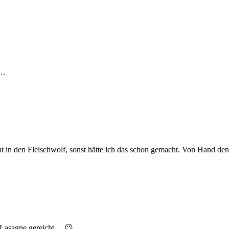
….
 in den Fleischwolf, sonst hätte ich das schon gemacht. Von Hand den 
für Lasagne gereicht… 😉