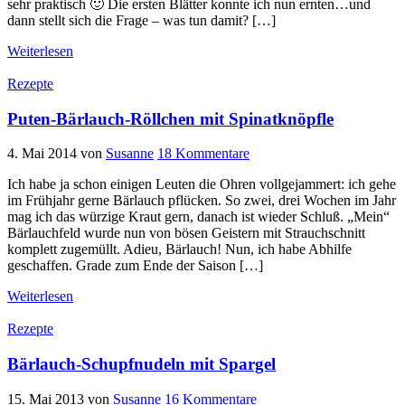
sehr praktisch 🙂 Die ersten Blätter konnte ich nun ernten…und
dann stellt sich die Frage – was tun damit? […]
Weiterlesen
Rezepte
Puten-Bärlauch-Röllchen mit Spinatknöpfle
4. Mai 2014
von
Susanne
18 Kommentare
Ich habe ja schon einigen Leuten die Ohren vollgejammert: ich gehe
im Frühjahr gerne Bärlauch pflücken. So zwei, drei Wochen im Jahr
mag ich das würzige Kraut gern, danach ist wieder Schluß. „Mein“
Bärlauchfeld wurde nun von bösen Geistern mit Strauchschnitt
komplett zugemüllt. Adieu, Bärlauch! Nun, ich habe Abhilfe
geschaffen. Grade zum Ende der Saison […]
Weiterlesen
Rezepte
Bärlauch-Schupfnudeln mit Spargel
15. Mai 2013
von
Susanne
16 Kommentare