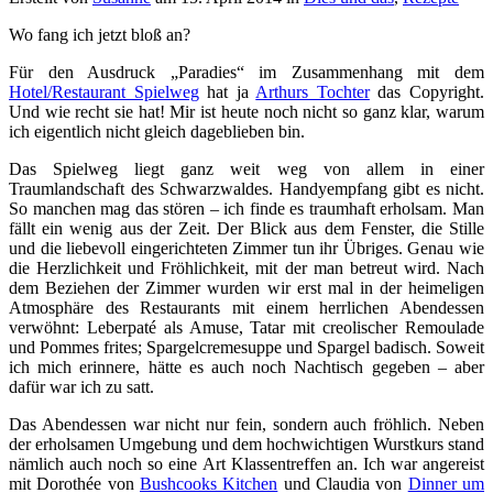
Wo fang ich jetzt bloß an?
Für den Ausdruck „Paradies“ im Zusammenhang mit dem
Hotel/Restaurant Spielweg
hat ja
Arthurs Tochter
das Copyright.
Und wie recht sie hat! Mir ist heute noch nicht so ganz klar, warum
ich eigentlich nicht gleich dageblieben bin.
Das Spielweg liegt ganz weit weg von allem in einer
Traumlandschaft des Schwarzwaldes. Handyempfang gibt es nicht.
So manchen mag das stören – ich finde es traumhaft erholsam. Man
fällt ein wenig aus der Zeit. Der Blick aus dem Fenster, die Stille
und die liebevoll eingerichteten Zimmer tun ihr Übriges. Genau wie
die Herzlichkeit und Fröhlichkeit, mit der man betreut wird. Nach
dem Beziehen der Zimmer wurden wir erst mal in der heimeligen
Atmosphäre des Restaurants mit einem herrlichen Abendessen
verwöhnt: Leberpaté als Amuse, Tatar mit creolischer Remoulade
und Pommes frites; Spargelcremesuppe und Spargel badisch. Soweit
ich mich erinnere, hätte es auch noch Nachtisch gegeben – aber
dafür war ich zu satt.
Das Abendessen war nicht nur fein, sondern auch fröhlich. Neben
der erholsamen Umgebung und dem hochwichtigen Wurstkurs stand
nämlich auch noch so eine Art Klassentreffen an. Ich war angereist
mit Dorothée von
Bushcooks Kitchen
und Claudia von
Dinner um