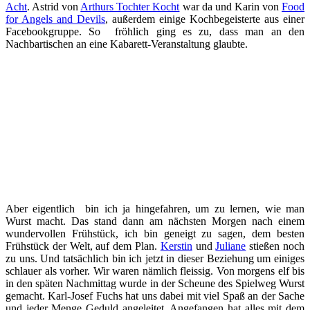
Acht
. Astrid von
Arthurs Tochter Kocht
war da und Karin von
Food
for Angels and Devils
, außerdem einige Kochbegeisterte aus einer
Facebookgruppe. So fröhlich ging es zu, dass man an den
Nachbartischen an eine Kabarett-Veranstaltung glaubte.
Aber eigentlich bin ich ja hingefahren, um zu lernen, wie man
Wurst macht. Das stand dann am nächsten Morgen nach einem
wundervollen Frühstück, ich bin geneigt zu sagen, dem besten
Frühstück der Welt, auf dem Plan.
Kerstin
und
Juliane
stießen noch
zu uns. Und tatsächlich bin ich jetzt in dieser Beziehung um einiges
schlauer als vorher. Wir waren nämlich fleissig. Von morgens elf bis
in den späten Nachmittag wurde in der Scheune des Spielweg Wurst
gemacht. Karl-Josef Fuchs hat uns dabei mit viel Spaß an der Sache
und jeder Menge Geduld angeleitet. Angefangen hat alles mit dem