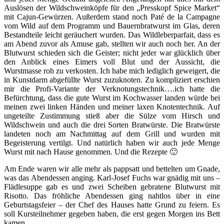
Auslösen der Wildschweinköpfe für den „Presskopf Spice Market“
mit Cajun-Gewürzen. Außerdem stand noch Paté de la Campagne
vom Wild auf dem Programm und Bauernbratwurst im Glas, deren
Bestandteile leicht geräuchert wurden. Das Wildleberparfait, dass es
am Abend zuvor als Amuse gab, stellten wir auch noch her. An der
Blutwurst schieden sich die Geister; nicht jeder war glücklich über
den Anblick eines Eimers voll Blut und der Aussicht, die
Wurstmasse roh zu verkosten. Ich habe mich lediglich geweigert, die
in Kunstdarm abgefüllte Wurst zuzuknoten. Zu kompliziert erschien
mir die Profi-Variante der Verknotungstechnik….ich hatte die
Befürchtung, dass die gute Wurst im Kochwasser landen würde bei
meinen zwei linken Händen und meiner laxen Knotentechnik. Auf
ungeteilte Zustimmung stieß aber die Sülze vom Hirsch und
Wildschwein und auch die drei Sorten Bratwürste. Die Bratwürste
landeten noch am Nachmittag auf dem Grill und wurden mit
Begeisterung vertilgt. Und natürlich haben wir auch jede Menge
Wurst mit nach Hause genommen. Und die Rezepte 🙂
Am Ende waren wir alle mehr als pappsatt und bettelten um Gnade,
was das Abendessen anging. Karl-Josef Fuchs war gnädig mit uns –
Flädlesuppe gab es und zwei Scheiben gebratene Blutwurst mit
Risotto. Das fröhliche Abendessen ging nahtlos über in eine
Geburtstagsfeier – der Chef des Hauses hatte Grund zu feiern. Es
soll Kursteilnehmer gegeben haben, die erst gegen Morgen ins Bett
kamen.