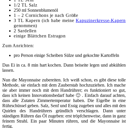
1/2 TL Salz
250 ml Sonnenblumenöl
1 – 2 Cornichons je nach Größe
3 TL Kapern (ich habe meine
Kapuzinerkresse-Kapern
genommen)
2 Sardellen
einige Blättchen Estragon
Zum Anrichten:
pro Person einige Scheiben Sülze und gekochte Kartoffeln
Das Ei in ca. 8 min hart kochen. Dann beiseite legen und abkühlen
lassen.
Nun die Mayonnaise zubereiten. Ich weiß schon, es gibt diese tolle
Methode, sie einfach mit dem Zauberstab hochzuziehen. Ich mache
sie aber immer noch mit dem Handrührer; es funktioniert so gut,
dass ich keinen Innovationsbedarf habe 🙂 . Einfach darauf achten,
dass alle Zutaten Zimmertemperatur haben. Die Eigelbe in eine
Rührschüssel geben. Salz, Senf und Essig zugeben und alles mit den
Quirlen des Handrührers gründlich verschlagen. Dann unter
ständigen Rühren das Öl zugeben: erst tröpfchenweise, dann in ganz
feinem Strahl. Ein paar Minuten rühren, und die Mayonnaise ist
fertig.