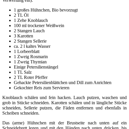
Verwertung ein):
1 großes Hühnchen, Bio bevorzugt
2 TL Öl
1 Zehe Knoblauch
100 ml trockener Weißwein
2 Stangen Lauch
3 Karotten
2 Stangen Sellerie
ca. 2 l kaltes Wasser
1 Lorbeerblatt
1 Zweig Rosmarin
1 Zweig Thymian
Einige Petersilienstängel
1 TL Salz
2 TL Roter Pfeffer
Gehackte Petersilienblättchen und Dill zum Anrichten
Gekochter Reis zum Servieren
Knoblauch schälen und fein hacken. Lauch putzen, waschen und
grob in Stücke schneiden. Karotten schälen und in längliche Stücke
schneiden, Sellerie putzen, die Fäden entfernen und ebenfalls in
Scheiben schneiden.
Das (arme) Hühnchen mit der Brustseite nach unten auf ein
Schneidebrett legen und mit den Händen nach unten drücken, bis