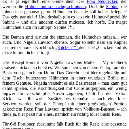
Es ist ja eigentlich eine Gemeinheit. Der
Frau Neudecker
, der
werden die
Hühner nur so nachgeschmissen
. Und die
Sabine
, die
mindestens genauso gerne Hühnchen isst, die soll keines kriegen?
Das geht gar nicht! Und deshalb gibt es jetzt ein Hühner-Spezial für
Sabine – und alle anderen dürfen mitlesen. Ich hoffe, Du magst
Hühnchen auch im Eintopf, Sabine 🙂 .
Die Damen sind ja nicht die einzigen, die Hühnchen mögen….wir
auch. Und Nigella Lawson ebenso. Sogar so sehr, dass ein Kapitel
in ihrem schönen Kochbuch
„Kitchen“*
den Titel „Chicken and its
place in my kitchen“ trägt.
Das Rezept kommt von Nigella Lawsons Mutter – My mother’s
praised chicken, so heißt es. Wir sprechen von einem Eintopf auf der
Basis von gekochtem Huhn. Das Gericht steht hier regelmäßig auf
dem Tisch: butterzartes Hühnchen in einer würzigen Brühe mit
feinem Gemüse. Nigella versteht es als Basisrezept – man kann gut
damit spielen, die Kochflüsigkeit mit Cidre aufpeppen, ein wenig
Ingwer für verschnupfte Nasen zugeben, Chili für den Extra-
Kick…..was Ihr wollt. Zusätzliches Gemüse ist auch eine Idee.
Serviert werden soll der Eintopf mit einer großzügigen Portion
gekochtem Reis; Frau Lawson spricht von Vollkorn-Basmati – ich
finde ja, hier passt nur eines, nämlich ein richtig toller Sushi-Reis.
Für 6-8 Portionen (bestimmt fällt Euch für die Reste eine passende