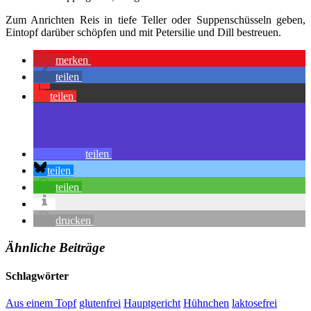
Zum Anrichten Reis in tiefe Teller oder Suppenschüsseln geben,
Eintopf darüber schöpfen und mit Petersilie und Dill bestreuen.
merken
teilen
teilen
teilen
teilen
teilen
drucken
Ähnliche Beiträge
Schlagwörter
Aus einem Topf
glutenfrei
Hauptgericht
Hühnchen
laktosefrei