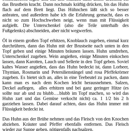
das Brustbein kracht. Dann nochmals kräftig drücken, bis das Huhn
flach auf dem Brett liegt. Das Hühnchen läßt sich so besser
anbraten, und außerdem habe ich die Erfahrung gemacht, dass es
nicht so zum Hochschweben neigt, wenn man mit Flüssigkeit
aufgießt. Die Unterschenkel (also die Teile unterhalb des
Fußgelenks) abschneiden, aber nicht wegwerfen.
Öl in einem großen Topf erhitzen, Knoblauch zugeben, einmal kurz
durchrühren, dann das Huhn mit der Brustseite nach unten in den
Topf geben und einige Minuten bräunen lassen. Huhn umdrehen,
Unterschenkel zugeben. Wein angießen, einige Minuten einkochen
lassen, dann Karotten, Lauch und Sellerie in den Topf geben. Soviel
kaltes Wasser angießen, dass das Huhn bedeckt ist, dann Lorbeer,
Thymian, Rosmarin und Petersilienstängel und rosa Pfeffekrörner
zugeben. Es bietet sich an, alles in eine Teebeutel zu packen, dann
kann man es nach dem Kochen leicht herausnehmen. Salzen,
Deckel auflegen, alles erhitzen und bei ganz geringer Hitze (es
sollte nur ab und zu blubb….blubb im Topf machen, so wird das
Huhn zart und das Gemüse verkocht nicht) ca. 1 1/2 bis 2 h
garziehen lassen. Dabei darauf achten, dass das Huhn immer mit
Flüssigkeit bedeckt ist.
Das Huhn aus der Brühe nehmen und das Fleisch von den Knochen
abziehen. Kräuter und Pfeffer ebenfalls entfernen. Das Fleisch
wieder zur Suppe geben, nötigenfalls nachsalzen.