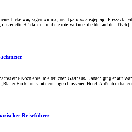
meine Liebe war, sagen wir mal, nicht ganz so ausgeprägt. Pressack h
ob zerteilte Stücke drin und die rote Variante, die hier auf den Tisch 
Bachmeier
hst eine Kochlehre im elterlichen Gasthaus. Danach ging er auf Wand
ant „Blauer Bock“ mitsamt dem angeschlossenen Hotel. Außerdem hat e
arischer Reiseführer