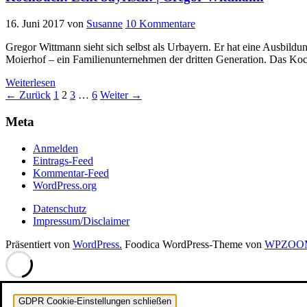
16. Juni 2017
von
Susanne
10 Kommentare
Gregor Wittmann sieht sich selbst als Urbayern. Er hat eine Ausbild
Moierhof – ein Familienunternehmen der dritten Generation. Das Koch
Weiterlesen
Seitennummerierung
← Zurück
1
2
3
…
6
Weiter →
der
Meta
Beiträge
Anmelden
Eintrags-Feed
Kommentar-Feed
WordPress.org
Datenschutz
Impressum/Disclaimer
Präsentiert von
WordPress.
Foodica WordPress-Theme von
WPZOO
GDPR Cookie-Einstellungen schließen