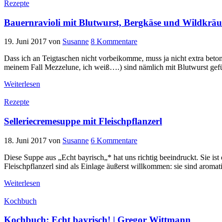
Rezepte
Bauernravioli mit Blutwurst, Bergkäse und Wildkräu
19. Juni 2017
von
Susanne
8 Kommentare
Dass ich an Teigtaschen nicht vorbeikomme, muss ja nicht extra beton
meinem Fall Mezzelune, ich weiß….) sind nämlich mit Blutwurst gefü
Weiterlesen
Rezepte
Selleriecremesuppe mit Fleischpflanzerl
18. Juni 2017
von
Susanne
6 Kommentare
Diese Suppe aus „Echt bayrisch„* hat uns richtig beeindruckt. Sie is
Fleischpflanzerl sind als Einlage äußerst willkommen: sie sind aromat
Weiterlesen
Kochbuch
Kochbuch: Echt bayrisch! | Gregor Wittmann