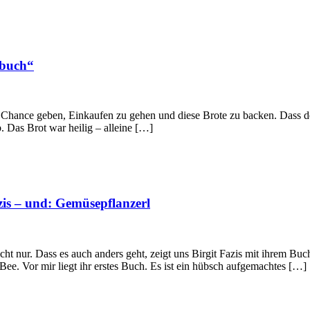
kbuch“
ie Chance geben, Einkaufen zu gehen und diese Brote zu backen. Dass der
ab. Das Brot war heilig – alleine […]
zis – und: Gemüsepflanzerl
 nur. Dass es auch anders geht, zeigt uns Birgit Fazis mit ihrem Buch 
e. Vor mir liegt ihr erstes Buch. Es ist ein hübsch aufgemachtes […]