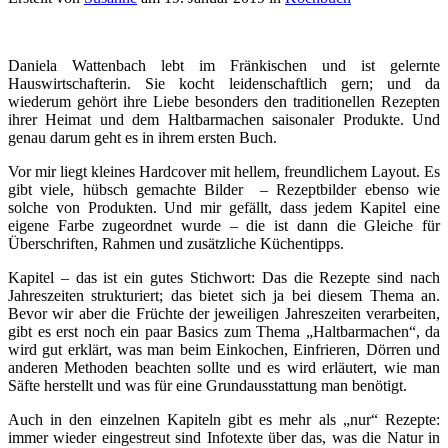
Daniela Wattenbach lebt im Fränkischen und ist gelernte
Hauswirtschafterin. Sie kocht leidenschaftlich gern; und da
wiederum gehört ihre Liebe besonders den traditionellen Rezepten
ihrer Heimat und dem Haltbarmachen saisonaler Produkte. Und
genau darum geht es in ihrem ersten Buch.
Vor mir liegt kleines Hardcover mit hellem, freundlichem Layout. Es
gibt viele, hübsch gemachte Bilder – Rezeptbilder ebenso wie
solche von Produkten. Und mir gefällt, dass jedem Kapitel eine
eigene Farbe zugeordnet wurde – die ist dann die Gleiche für
Überschriften, Rahmen und zusätzliche Küchentipps.
Kapitel – das ist ein gutes Stichwort: Das die Rezepte sind nach
Jahreszeiten strukturiert; das bietet sich ja bei diesem Thema an.
Bevor wir aber die Früchte der jeweiligen Jahreszeiten verarbeiten,
gibt es erst noch ein paar Basics zum Thema „Haltbarmachen“, da
wird gut erklärt, was man beim Einkochen, Einfrieren, Dörren und
anderen Methoden beachten sollte und es wird erläutert, wie man
Säfte herstellt und was für eine Grundausstattung man benötigt.
Auch in den einzelnen Kapiteln gibt es mehr als „nur“ Rezepte:
immer wieder eingestreut sind Infotexte über das, was die Natur in