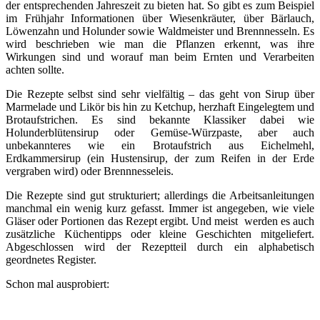
der entsprechenden Jahreszeit zu bieten hat. So gibt es zum Beispiel
im Frühjahr Informationen über Wiesenkräuter, über Bärlauch,
Löwenzahn und Holunder sowie Waldmeister und Brennnesseln. Es
wird beschrieben wie man die Pflanzen erkennt, was ihre
Wirkungen sind und worauf man beim Ernten und Verarbeiten
achten sollte.
Die Rezepte selbst sind sehr vielfältig – das geht von Sirup über
Marmelade und Likör bis hin zu Ketchup, herzhaft Eingelegtem und
Brotaufstrichen. Es sind bekannte Klassiker dabei wie
Holunderblütensirup oder Gemüse-Würzpaste, aber auch
unbekannteres wie ein Brotaufstrich aus Eichelmehl,
Erdkammersirup (ein Hustensirup, der zum Reifen in der Erde
vergraben wird) oder Brennnesseleis.
Die Rezepte sind gut strukturiert; allerdings die Arbeitsanleitungen
manchmal ein wenig kurz gefasst. Immer ist angegeben, wie viele
Gläser oder Portionen das Rezept ergibt. Und meist werden es auch
zusätzliche Küchentipps oder kleine Geschichten mitgeliefert.
Abgeschlossen wird der Rezeptteil durch ein alphabetisch
geordnetes Register.
Schon mal ausprobiert: