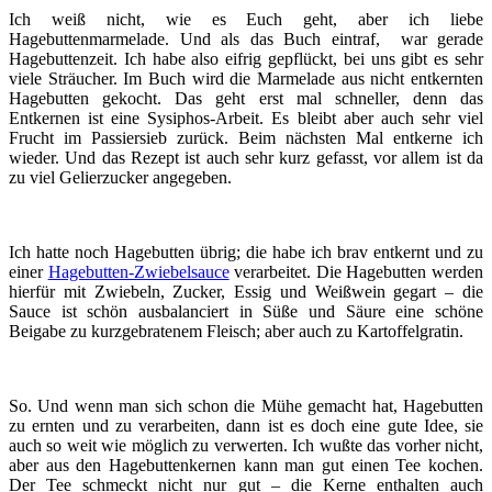
Ich weiß nicht, wie es Euch geht, aber ich liebe
Hagebuttenmarmelade. Und als das Buch eintraf, war gerade
Hagebuttenzeit. Ich habe also eifrig gepflückt, bei uns gibt es sehr
viele Sträucher. Im Buch wird die Marmelade aus nicht entkernten
Hagebutten gekocht. Das geht erst mal schneller, denn das
Entkernen ist eine Sysiphos-Arbeit. Es bleibt aber auch sehr viel
Frucht im Passiersieb zurück. Beim nächsten Mal entkerne ich
wieder. Und das Rezept ist auch sehr kurz gefasst, vor allem ist da
zu viel Gelierzucker angegeben.
Ich hatte noch Hagebutten übrig; die habe ich brav entkernt und zu
einer
Hagebutten-Zwiebelsauce
verarbeitet. Die Hagebutten werden
hierfür mit Zwiebeln, Zucker, Essig und Weißwein gegart – die
Sauce ist schön ausbalanciert in Süße und Säure eine schöne
Beigabe zu kurzgebratenem Fleisch; aber auch zu Kartoffelgratin.
So. Und wenn man sich schon die Mühe gemacht hat, Hagebutten
zu ernten und zu verarbeiten, dann ist es doch eine gute Idee, sie
auch so weit wie möglich zu verwerten. Ich wußte das vorher nicht,
aber aus den Hagebuttenkernen kann man gut einen Tee kochen.
Der Tee schmeckt nicht nur gut – die Kerne enthalten auch