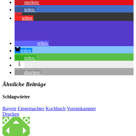
merken
teilen
teilen
teilen
teilen
teilen
drucken
Ähnliche Beiträge
Schlagwörter
Bayern
Eingemachtes
Kochbuch
Vorratskammer
Drucken