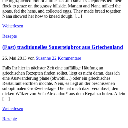
the high-pitched toot of a flute as Gul Daman’s shepherds led their
flock to graze on the grassy hillside. Mariam and Nana milked the
goats, fed the hens, and collected eggs. They made bread together.
Nana showed her how to knead dough, […]
Weiterlesen
Rezepte
(Fast) traditionelles Sauerteigbrot aus Griechenland
26. Mai 2013
von
Susanne
22 Kommentare
Falls Ihr hier in nächster Zeit eine auffällige Häufung an
griechischen Rezepten finden solltet, liegt es nicht daran, dass ich
eine Auswanderung plane (obwohl…) oder ein griechisches
Restaurant eröffnen möchte. Nein, es liegt an der beschissenen
suboptimalen Großwetterlage. Die hat mich dazu veranlasst, den
dicken Wälzer von Vefa Alexiadou* aus dem Regal zu holen. Allein
[…]
Weiterlesen
Rezepte