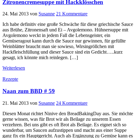
Zitronencremesuppe mit Hackklösschen
24. Mai 2013
von
Susanne
21 Kommentare
Ich habe definitiv eine große Schwäche für diese griechische Sauce
aus Brühe, Zitronensaft und Ei – Avgolemono. Hühnersuppe mit
Avgolemono weckt in jedem Fall die Lebensgeister, ein
Gemüseragout kann durch die Sauce nur gewinnen, für gefüllte
Weinblätter braucht man sie sowieso, Wirsingröllchen mit
Hackfleischfüllung und dieser Sauce sind ein Gedicht…..kurz
gesagt, ich könnte mich reinlegen. […]
Weiterlesen
Rezepte
Naan zum BBD # 59
21. Mai 2013
von
Susanne
24 Kommentare
Diesen Monat richtet Ninive den BreadBakingDay aus. Sie möchte
gerne wissen, was für Brot wir als Beilage zu unserem Essen
verzehren. Bei uns gibt es oft Brot als Beilage. Es eignet sich so
wunderbar, um Saucen aufzustippen und macht aus einer Suppe
ganz fix ein Hauptgericht. Auch als Ergänzung zu Gemüse kann es