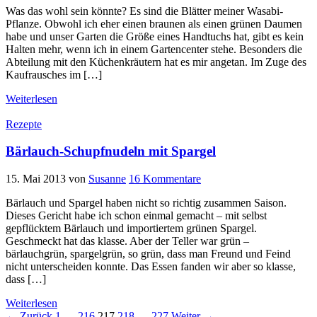
Was das wohl sein könnte? Es sind die Blätter meiner Wasabi-
Pflanze. Obwohl ich eher einen braunen als einen grünen Daumen
habe und unser Garten die Größe eines Handtuchs hat, gibt es kein
Halten mehr, wenn ich in einem Gartencenter stehe. Besonders die
Abteilung mit den Küchenkräutern hat es mir angetan. Im Zuge des
Kaufrausches im […]
Weiterlesen
Rezepte
Bärlauch-Schupfnudeln mit Spargel
15. Mai 2013
von
Susanne
16 Kommentare
Bärlauch und Spargel haben nicht so richtig zusammen Saison.
Dieses Gericht habe ich schon einmal gemacht – mit selbst
gepflücktem Bärlauch und importiertem grünen Spargel.
Geschmeckt hat das klasse. Aber der Teller war grün –
bärlauchgrün, spargelgrün, so grün, dass man Freund und Feind
nicht unterscheiden konnte. Das Essen fanden wir aber so klasse,
dass […]
Weiterlesen
← Zurück
1
…
216
217
218
…
227
Weiter →