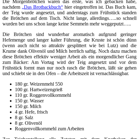
Die Morgenbrötchen waren das erste, was ich gebacken habe,
nachdem
„Das Brotbackbuch“
hier eingetroffen ist. Das Buch kam,
der Teig wurde angesetzt, und anderntags zum Frühstück standen
die Brötchen auf dem Tisch. Nicht lange, allerdings…..so schnell
wurden bei uns schon lange keine Semmeln mehr weggeputzt…..
Die Brötchen sind wunderbar aromatisch aufgrund geringer
Hefemenge und langer kalter Führung, die Kruste ist schön dünn
(wenn auch nicht so attraktiv gesplittert wie bei Lutz) und die
Krume dank Olivenöl und Milch herrlich saftig. Noch dazu machen
diese Brötchen effektiv weniger Arbeit als ein morgendlicher Gang
zum Bäcker: Am Vortag wird der Teig angesetzt und vor dem
Frühstück formt man nur noch rasch die Brötchen, läßt sie gehen
und schiebt sie in den Ofen – die Arbeitszeit ist vernachlässigbar.
180 gr. Weizenmehl 550
100 gr. Hartweizengrieß
110 gr. Roggenvollkornmehl
150 gr. Wasser
150 gr. Milch
4 gr. Hefe, frisch
8 gr. Salz
8 gr. Olivenöl
Roggenvollkornmehl zum Arbeiten