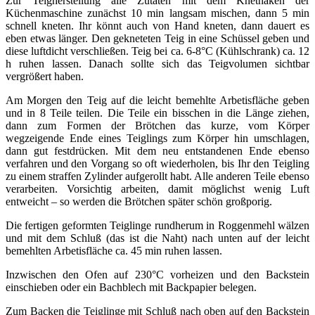
Zur Teigherstellung alle Zutaten mit dem Knethaken der
Küchenmaschine zunächst 10 min langsam mischen, dann 5 min
schnell kneten. Ihr könnt auch von Hand kneten, dann dauert es
eben etwas länger. Den gekneteten Teig in eine Schüssel geben und
diese luftdicht verschließen. Teig bei ca. 6-8°C (Kühlschrank) ca. 12
h ruhen lassen. Danach sollte sich das Teigvolumen sichtbar
vergrößert haben.
Am Morgen den Teig auf die leicht bemehlte Arbetisfläche geben
und in 8 Teile teilen. Die Teile ein bisschen in die Länge ziehen,
dann zum Formen der Brötchen das kurze, vom Körper
wegzeigende Ende eines Teiglings zum Körper hin umschlagen,
dann gut festdrücken. Mit dem neu entstandenen Ende ebenso
verfahren und den Vorgang so oft wiederholen, bis Ihr den Teigling
zu einem straffen Zylinder aufgerollt habt. Alle anderen Teile ebenso
verarbeiten. Vorsichtig arbeiten, damit möglichst wenig Luft
entweicht – so werden die Brötchen später schön großporig.
Die fertigen geformten Teiglinge rundherum in Roggenmehl wälzen
und mit dem Schluß (das ist die Naht) nach unten auf der leicht
bemehlten Arbetisfläche ca. 45 min ruhen lassen.
Inzwischen den Ofen auf 230°C vorheizen und den Backstein
einschieben oder ein Bachblech mit Backpapier belegen.
Zum Backen die Teiglinge mit Schluß nach oben auf den Backstein