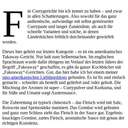
F
ür Currygerichte bin ich immer zu haben – und zwar
in allen Schattierungen. Also sowohl für das ganz
authentische, aufwändige mit selbst gemörserter
Currypaste und langer Zutatenliste, als auch für
schnelle Varianten und solche, in denen
Länderküchen fröhlich durcheinander gewürfelt
werden.
Dieses hier gehört zur letzten Kategorie – es ist ein amerikanisches
Takaway-Gericht. Nur halt zum Selbermachen. Im englischen
Sprachraum wurde dafür übrigens im Verlauf des letzten Jahres der
Begriff „Fakeaway“ geschaffen, es gibt da ganze Kochbücher mit
„Fakeaway“-Gerichten. Gut, das hier habe ich bei einem meiner
sino-amerikanischen Lieblingsblogs
gefunden. Es ist fix und einfach
gemacht – schneller als bestellt und geliefert und /oder geholt. Die
Mischung der Aromen ist super – Currypulver und Kurkuma, und
für Süße und Umami sorgt Austernsauce.
Die Zubereitung ist typisch chinesisch – das Fleisch wird mit Salz,
Reiswein und Speisestärke mariniert. Das Gemüse wird gebraten
und ganz zum Schluss zieht das Fleisch in der Sauce gar. Ergebnis:
knackiges Gemüse, zartes Fleisch, aromatische Sauce mit genau der
richtigen Konsitenz.