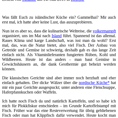
Was fällt Euch zu isländischer Küche ein? Gammelhai? Mir auch
erst mal, ich hatte aber keine Lust, das auszuprobieren.
Nun ist es aber so, dass die kulinarische Weltreise, die
volkermampft
organisiert, uns im Mai nach
Island
führt. Spannend ist das allemal.
Raues Klima und karge Landschaft, was isst man da wohl? Erst
mal, das, was die Natur bietet, also viel Fisch. Der Anbau von
Getreide und Gemüse ist schwierig, deshalb gab es das lange Zeit
einfach nicht. Als Vitaminlieferanten fungierten Rüben, Kohl und
Wildbeeren. Heute ist das anders – man baut Gemüse in
Gewächshäusern an, die dank Geothermie gut beheizt werden
können.
Die klassischen Gerichte sind aber immer noch herzhaft und eher
einfach gehalten. Der dicke Wälzer über die
nordische Küche*
hat
mir ein paar Gerichte ausgespuckt; unter anderen eine Fleischsuppe,
Haferpfannkuchen oder Waffeln.
Ich hatte noch Fisch da und natürlich Kartoffeln, und so habe ich
mich für Plokkfiskur entschieden – im Grunde Kartoffelstampf mit
Fisch. Früher war das eine Resteverwertung für übrig gebliebenen
Fisch oder man hat Klippfisch dafür verwendet. Heute kocht man