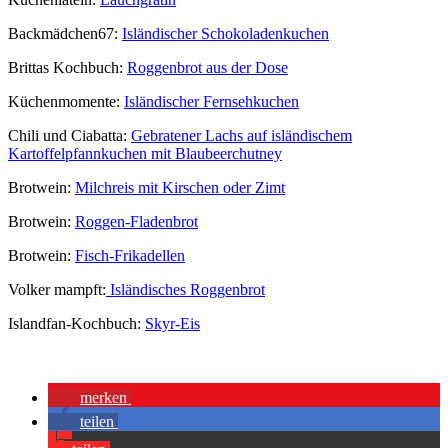
Backmädchen67:
Isländischer Schokoladenkuchen
Brittas Kochbuch:
Roggenbrot aus der Dose
Küchenmomente:
Isländischer Fernsehkuchen
Chili und Ciabatta:
Gebratener Lachs auf isländischem
Kartoffelpfannkuchen mit Blaubeerchutney
Brotwein:
Milchreis mit Kirschen oder Zimt
Brotwein:
Roggen-Fladenbrot
Brotwein:
Fisch-Frikadellen
Volker mampft:
Isländisches Roggenbrot
Islandfan-Kochbuch:
Skyr-Eis
merken
teilen