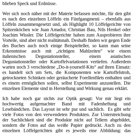
blieben Speck und Erdnüsse.
Wer sich noch näher mit der Materie befassen möchte, für den gibt
es nach den einzelnen Löffeln ein Fünfgangmenü – ebenfalls aus
Löffeln zusammengesetzt und, als Highlight 10 Löffelgerichte von
Spitzenköchen wie Juan Amador, Christian Bau, Nils Henkel oder
Joachim Wissler. Die Löffelgerichte haben zum Ausprobieren ihre
Vorteile, sind aber nicht realitätsnah. Deshalb finden wir gegen Ende
des Buches auch noch einige Beispielteller, so kann man seine
Erkenntnisse auch mit „richtigen Mahlzeiten“ wie einem
italienischen Degustationsteller, einem asiatischen
Degustationsteller oder Kartoffelvariationen vertiefen. Außerdem
warten noch 3 verschiedene „Do-it-yourself-Kits“ auf ihren Einsatz:
es handelt sich um Sets, die Komponenten wie Kartoffelstroh,
getrockneten Schinken oder geräucherte Forellenfilets enthalten und
es einem ermöglichen sollen, selbst Experimente anzustellen. Die
einzelnen Elemente sind in Herstellung und Wirkung genau erklärt.
Ich habe noch gar nichts zur Optik gesagt: Vor mir liegt ein
hochwertig aufgemachter Band mit Fadenheftung und
Lesebändchen. Das Layout ist sehr pur und sachlich. Es gibt sehr
viele Fotos von den verwendeten Produkten. Zur Unterstreichung
der Sachlichkeit sind die Produkte nicht auf Tellern abgebildet,
sondern die Fotos auf das weiße Papier gedruckt. Auch zu den
einzelnen Löffelgerichten gibt es jeweils eine Abbildung: das