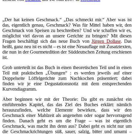
„Der hat keinen Geschmack.“ „Das schmeckt mir.“ Aber was ist
das, eigentlich genau, Geschmack? Was für Mittel haben wir, den
Geschmack von Speisen zu beschreiben? Und wie schaffen wir es,
möglichst viel davon an unsere Gerichte zu bringen? Mit diesen
Fragen beschäftigt sich das neue Buch von
Jürgen Dollase
. Das
heißt, ganz neu ist es nicht – es ist eine Neuauflage mit Zusatztexten,
die nun in der Gourmetedition der Süddeutschen Zeitung erschienen
ist.
Grob unterteilt ist das Buch in einen theoretischen Teil und in einen
Teil mit praktischen „Übungen“ : es werden jeweils auf einer
Doppelseite Löffelgerichte zum Nachkochen präsentiert; dabei
finden wir je eine Degustationsnotiz mit dem entsprechenden
Kurvendiagramm.
Aber beginnen wir mit der Theorie: Da gibt es zunächst ein
einführendes Kapitel, das das Ziel des Buches erklärt: nämlich
herauszufinden, welche Elemente bewirken, dass wir den
Geschmack einer Mahlzeit als angenehm oder sogar hervorragend
finden. Danach geht es um die Frage – was ist eigentlich
Geschmack, was macht ihn denn aus? Dabei geht es nicht nur um
die Geschmackrichtungen süß, sauer, salzig, bitter und umami –