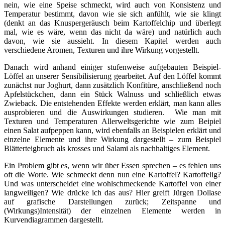
nein, wie eine Speise schmeckt, wird auch von Konsistenz und
Temperatur bestimmt, davon wie sie sich anfühlt, wie sie klingt
(denkt an das Knuspergeräusch beim Kartoffelchip und überlegt
mal, wie es wäre, wenn das nicht da wäre) und natürlich auch
davon, wie sie aussieht. In diesem Kapitel werden auch
verschiedene Aromen, Texturen und ihre Wirkung vorgestellt.
Danach wird anhand einiger stufenweise aufgebauten Beispiel-
Löffel an unserer Sensibilisierung gearbeitet. Auf den Löffel kommt
zunächst nur Joghurt, dann zusätzlich Konfitüre, anschließend noch
Apfelstückchen, dann ein Stück Walnuss und schließlich etwas
Zwieback. Die entstehenden Effekte werden erklärt, man kann alles
ausprobieren und die Auswirkungen studieren. Wie man mit
Texturen und Temperaturen Allerweltsgerichte wie zum Beipiel
einen Salat aufpeppen kann, wird ebenfalls an Beispielen erklärt und
einzelne Elemente und ihre Wirkung dargestellt – zum Beispiel
Blätterteigbruch als krosses und Salami als nachhaltiges Element.
Ein Problem gibt es, wenn wir über Essen sprechen – es fehlen uns
oft die Worte. Wie schmeckt denn nun eine Kartoffel? Kartoffelig?
Und was unterscheidet eine wohlschmeckende Kartoffel von einer
langweiligen? Wie drücke ich das aus? Hier greift Jürgen Dollase
auf grafische Darstellungen zurück; Zeitspanne und
(Wirkungs)Intensität) der einzelnen Elemente werden in
Kurvendiagrammen dargestellt.