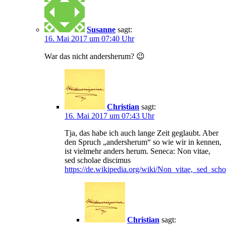
Susanne
sagt:
16. Mai 2017 um 07:40 Uhr
War das nicht andersherum? 😉
Christian
sagt:
16. Mai 2017 um 07:43 Uhr
Tja, das habe ich auch lange Zeit geglaubt. Aber
den Spruch „andersherum“ so wie wir in kennen,
ist vielmehr anders herum. Seneca: Non vitae,
sed scholae discimus
https://de.wikipedia.org/wiki/Non_vitae,_sed_sch
Christian
sagt: