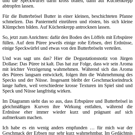
und die Speckwürfel darin kross braten, dann auf Küchenkrepp
abtropfen lassen.
Für die Butterbrösel Butter in einer kleinen, beschichteten Pfanne
schmelzen. Das Paniermehl einrühren und rösten, bis sich kleine
Klümpchen bilden. Auf Küchenkrepp antrocknen lassen.
So, jetzt zum Anrichten: dafür den Boden des Löffels mit Erbspüree
füllen. Auf dem Püree jeweils einige rohe Erbsen, drei Erdnüsse,
einige Speckwürfel und etwas von den Butterbröseln verteilen.
Und was sagt uns das? Hier die Degustationsnotiz von Jürgen
Dollase: Das Püree ist kalt. Das hat zur Folge, dass wir sein Aroma
mit leichter Verzögerung wahrnehmen. Während sich das Aroma
des Pürees langsam entwickelt, folgen ihm die Wahrnehmung des
Specks und der Nüsse. Insgesamt bleibt der Geschmackseindruck
lange haften, weil verschiedene krosse Texturen im Spiel sind und
Speck und Nüsse langfristig wirken.
Im Diagramm sieht das so aus, dass Erbspüree und Butterbrösel in
gleichmäßigen Kurven ihre Wirkung entfalten, während die
Erdnüsse eher immer wieder kurz und prägnant auf sich
aufmerksam machen.
Ich habe es ein wenig anders empfunden … für mich war der
Geschmack der Erbsen nur sehr kurz wahrnehmbar. Im Gedächtnis