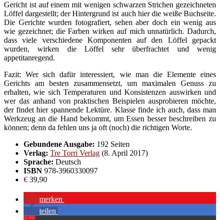
Gericht ist auf einem mit wenigen schwarzen Strichen gezeichneten
Löffel dargestellt; der Hintergrund ist auch hier die weiße Buchseite.
Die Gerichte wurden fotografiert, sehen aber doch ein wenig aus
wie gezeichnet; die Farben wirken auf mich unnatürlich. Dadurch,
dass viele verschiedene Komponenten auf den Löffel gepackt
wurden, wirken die Löffel sehr überfrachtet und wenig
appetitanregend.
Fazit: Wer sich dafür interessiert, wie man die Elemente eines
Gerichts am besten zusammensetzt, um maximalen Genuss zu
erhalten, wie sich Temperaturen und Konsistenzen auswirken und
wer das anhand von praktischen Beispielen ausprobieren möchte,
der findet hier spannende Lektüre. Klasse finde ich auch, dass man
Werkzeug an die Hand bekommt, um Essen besser beschreiben zu
können; denn da fehlen uns ja oft (noch) die richtigen Worte.
Gebundene Ausgabe:
192 Seiten
Verlag:
Tre Torri Verlag
(8. April 2017)
Sprache:
Deutsch
ISBN
978-3960330097
€
39,90
merken
teilen