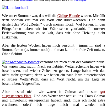
Wie unser Sommer war, das will die
Giftige Blonde
wissen. Mir fällt
dazu spontan erst mal ein Wort ein: durchwachsen. Und dann
geistert das Wort „Regen“ durch meinen Kopf. Viel Regen. In den
Pfingstferien haben wir im Fränkischen geurlaubt. In unserer
Ferienwohnung war es so kalt, dass wir ohne Heizung nicht
auskamen.
Aber die letzten Wochen haben mich versöhnt – immerhin sind ja
Sommerferien (ja, immer noch) und man kann die freie Zeit nutzen.
Ohne Schirm.
Versöhnt hat mich auch der Sommerurlaub.
Wir waren ganz mutig. Nach ausgiebiger Wetterrecherche haben wir
beschlossen, mal wieder Zelten zu gehen. Lange haben wir das
nicht mehr gemacht, denn wir hatten ein paar Jahre hintereinander
so großes Wetter-Pech, dass ein Wort reicht, um die Lage zu
beschreiben: Abgesoffen.
Aber diesmal nicht: wir waren in Colmar auf diesem
gut
ausgestatteten Platz
. Und das Wetter war nett zu uns. Dass Colmar
und Umgebung ausgeprochen hübsch sind, muss ich nicht extra
erwähnen, oder? Ich trage mich mal wieder mit