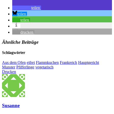
teilen
teilen
teilen
drucken
Ähnliche Beiträge
Schlagwörter
Aus dem Ofen
eifrei
Flammkuchen
Frankreich
Hauptgericht
Munster
Pfifferlinge
vegetarisch
Drucken
Susanne