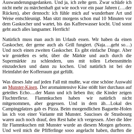
Auswanderungsgedanken. Und ja, ich zelte gern. Zwar schlafe ich
nicht mehr zu märchenhaft gut wie noch vor ein paar Jahren (….der
Rücken), aber dennoch: ich fühle mich auf wunderbare Art und
Weise entschleunigt. Man sitzt morgens schon mal 10 Minuten vor
dem Gaskocher und wartet, bis das Kaffeewasser kocht. Und sonst
geht auch alles langsamer. Herrlich!
Natürlich muss man auch im Urlaub essen. Wir haben da einen
Gaskocher, der gerne auch als Grill fungiert. (Naja….geht so…)
Und noch einen zweiten Gaskocher. Es gibt einfache Dinge. Aber
wir genießen es sehr, über die Märkte und auch durch die
Supermärkte zu schlendern, uns mit tollen Lebensmitteln
einzudecken und dann zu kochen. Und natürlich ist bei der
Heimfahrt der Kofferraum gut gefüllt.
Was dieses Jahr auf jeden Fall mit mußte, war eine schöne Auswahl
an
Munster-Käsen
. Der aromaintensive Käse stößt hier durchaus auf
geteiltes Echo….der Mann und ich lieben ihn; die Kinder zeigen
Fluchtreflexe. Flammkuchen haben wir natürlich nicht
mitgenommen, aber gegessen. Und in dem äh…Lokal des
Campingplatzes gab es Pizza. Beim morgendlichen Baguette-Holen
las ich von einer Variante mit Munster. Saucisses de Strasbourg
waren auch noch drauf, den Rest habe ich vergessen. Aber die Idee
für Flammkuchen mit Munster wurde an diesem Morgen geboren.
Und weil mich die Pfifferlinge sooo angelacht haben, durften die