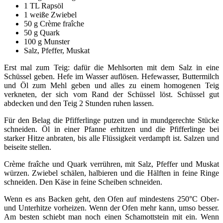
1 TL Rapsöl
1 weiße Zwiebel
50 g Crème fraîche
50 g Quark
100 g Munster
Salz, Pfeffer, Muskat
Erst mal zum Teig: dafür die Mehlsorten mit dem Salz in eine
Schüssel geben. Hefe im Wasser auflösen. Hefewasser, Buttermilch
und Öl zum Mehl geben und alles zu einem homogenen Teig
verkneten, der sich vom Rand der Schüssel löst. Schüssel gut
abdecken und den Teig 2 Stunden ruhen lassen.
Für den Belag die Pfifferlinge putzen und in mundgerechte Stücke
schneiden. Öl in einer Pfanne erhitzen und die Pfifferlinge bei
starker Hitze anbraten, bis alle Flüssigkeit verdampft ist. Salzen und
beiseite stellen.
Crème fraîche und Quark verrühren, mit Salz, Pfeffer und Muskat
würzen. Zwiebel schälen, halbieren und die Hälften in feine Ringe
schneiden. Den Käse in feine Scheiben schneiden.
Wenn es ans Backen geht, den Ofen auf mindestens 250°C Ober-
und Unterhitze vorheizen. Wenn der Ofen mehr kann, umso besser.
Am besten schiebt man noch einen Schamottstein mit ein. Wenn