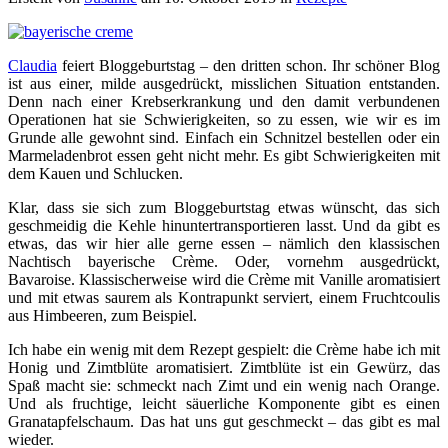
Claudia
feiert Bloggeburtstag – den dritten schon. Ihr schöner Blog
ist aus einer, milde ausgedrückt, misslichen Situation entstanden.
Denn nach einer Krebserkrankung und den damit verbundenen
Operationen hat sie Schwierigkeiten, so zu essen, wie wir es im
Grunde alle gewohnt sind. Einfach ein Schnitzel bestellen oder ein
Marmeladenbrot essen geht nicht mehr. Es gibt Schwierigkeiten mit
dem Kauen und Schlucken.
Klar, dass sie sich zum Bloggeburtstag etwas wünscht, das sich
geschmeidig die Kehle hinuntertransportieren lasst. Und da gibt es
etwas, das wir hier alle gerne essen – nämlich den klassischen
Nachtisch bayerische Crème. Oder, vornehm ausgedrückt,
Bavaroise. Klassischerweise wird die Crème mit Vanille aromatisiert
und mit etwas saurem als Kontrapunkt serviert, einem Fruchtcoulis
aus Himbeeren, zum Beispiel.
Ich habe ein wenig mit dem Rezept gespielt: die Crème habe ich mit
Honig und Zimtblüte aromatisiert. Zimtblüte ist ein Gewürz, das
Spaß macht sie: schmeckt nach Zimt und ein wenig nach Orange.
Und als fruchtige, leicht säuerliche Komponente gibt es einen
Granatapfelschaum. Das hat uns gut geschmeckt – das gibt es mal
wieder.