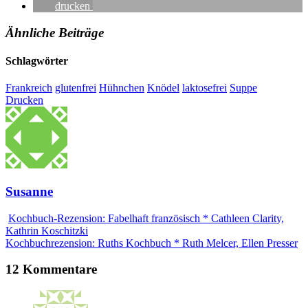
drucken
Ähnliche Beiträge
Schlagwörter
Frankreich
glutenfrei
Hühnchen
Knödel
laktosefrei
Suppe
Drucken
Susanne
Kochbuch-Rezension: Fabelhaft französisch * Cathleen Clarity,
Kathrin Koschitzki
Kochbuchrezension: Ruths Kochbuch * Ruth Melcer, Ellen Presser
12 Kommentare