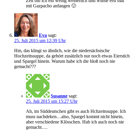
Zeit bin ich ein wenig weinerlich und würde erst mal
mit Gazpacho anfangen 🙂
Eva
sagt:
25. Juli 2015 um 12:39 Uhr
Hm, das klingt so ähnlich, wie die niedersächsische
Hochzeitssuppe, da gehört zusätzlich nur noch etwas Eierstich
und Spargel hinein. Warum habe ich die bloß noch nie
gemacht???
Susanne
sagt:
25. Juli 2015 um 15:27 Uhr
Ah, im Süddeutschen gibt es auch Hchzeitssuppe. Ich
muss nachdeken…also, Spargel kommt nicht hinein,
aber verschiedene Klösschen. Hab ich auch noch nie
gemacht….