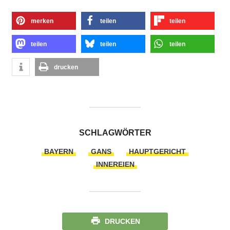
merken
teilen
teilen
teilen
teilen
teilen
drucken
SCHLAGWÖRTER
BAYERN
GANS
HAUPTGERICHT
INNEREIEN
DRUCKEN