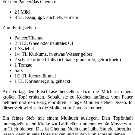
Für den Paneer/das Chenna:
2 l Milch
3 EL Essig, ggf. auch etwas mehr
Zum Fertigstellen:
Paneer/Chenna
2-3 EL Ghee oder neutrales Öl
1 Zwiebel
1/4 TL Kurkuma, in etwas Wasser gelöst
2 scharfe grüne Chilis (ich hatte grade rote, getrocknete)
1 Tomate
Salz
1/2 TL Kreuzkümmel
1 EL Koriandergrün, gehackt
Am Vortag den Frischkäse herstellen: dazu die Milch in einem
großen Topf erhitzen. Sobald sie zu Kochen anfängt, vom Feuer
nehmen und den Essig einrühren. Einige Minuten stehen lassen. In
dieser Zeit wird sich die Molke vom Eiweiss trennen.
Ein feines Sieb mit einem Mulltuch auslegen. Den Topfinhalt
hineingießen. Die Molke wird abfließen und eine weiße Masse wird
im Tuch bleiben. Das ist Chenna. Noch eine halbe Stunde abtropfen
lassen, dann in eine Dose packen und in den Kühlschrank geben.