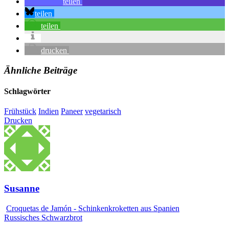
teilen
teilen
teilen
drucken
Ähnliche Beiträge
Schlagwörter
Frühstück
Indien
Paneer
vegetarisch
Drucken
Susanne
Croquetas de Jamón - Schinkenkroketten aus Spanien
Russisches Schwarzbrot