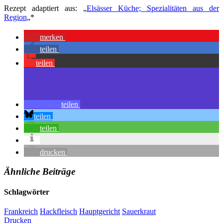
Rezept adaptiert aus: „
Elsässer Küche; Spezialitäten aus der
Region
„*
merken
teilen
teilen
teilen
teilen
teilen
drucken
Ähnliche Beiträge
Schlagwörter
Frankreich
Hackfleisch
Hauptgericht
Sauerkraut
Drucken