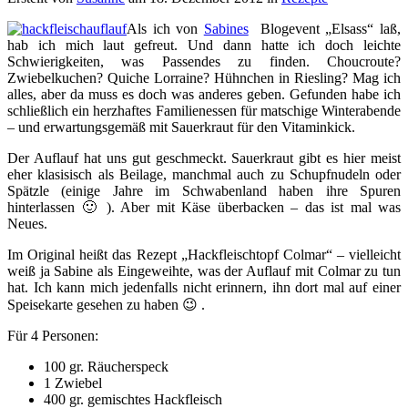
Als ich von
Sabines
Blogevent „Elsass“ laß,
hab ich mich laut gefreut. Und dann hatte ich doch leichte
Schwierigkeiten, was Passendes zu finden. Choucroute?
Zwiebelkuchen? Quiche Lorraine? Hühnchen in Riesling? Mag ich
alles, aber da muss es doch was anderes geben. Gefunden habe ich
schließlich ein herzhaftes Familienessen für matschige Winterabende
– und erwartungsgemäß mit Sauerkraut für den Vitaminkick.
Der Auflauf hat uns gut geschmeckt. Sauerkraut gibt es hier meist
eher klasisisch als Beilage, manchmal auch zu Schupfnudeln oder
Spätzle (einige Jahre im Schwabenland haben ihre Spuren
hinterlassen 🙂 ). Aber mit Käse überbacken – das ist mal was
Neues.
Im Original heißt das Rezept „Hackfleischtopf Colmar“ – vielleicht
weiß ja Sabine als Eingeweihte, was der Auflauf mit Colmar zu tun
hat. Ich kann mich jedenfalls nicht erinnern, ihn dort mal auf einer
Speisekarte gesehen zu haben 😉 .
Für 4 Personen:
100 gr. Räucherspeck
1 Zwiebel
400 gr. gemischtes Hackfleisch