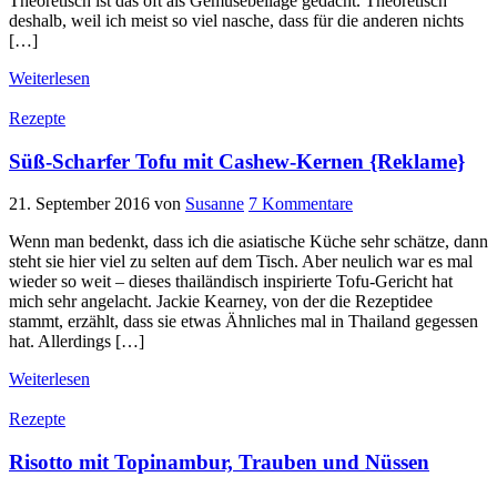
Theoretisch ist das oft als Gemüsebeilage gedacht. Theoretisch
deshalb, weil ich meist so viel nasche, dass für die anderen nichts
[…]
Weiterlesen
Rezepte
Süß-Scharfer Tofu mit Cashew-Kernen {Reklame}
21. September 2016
von
Susanne
7 Kommentare
Wenn man bedenkt, dass ich die asiatische Küche sehr schätze, dann
steht sie hier viel zu selten auf dem Tisch. Aber neulich war es mal
wieder so weit – dieses thailändisch inspirierte Tofu-Gericht hat
mich sehr angelacht. Jackie Kearney, von der die Rezeptidee
stammt, erzählt, dass sie etwas Ähnliches mal in Thailand gegessen
hat. Allerdings […]
Weiterlesen
Rezepte
Risotto mit Topinambur, Trauben und Nüssen